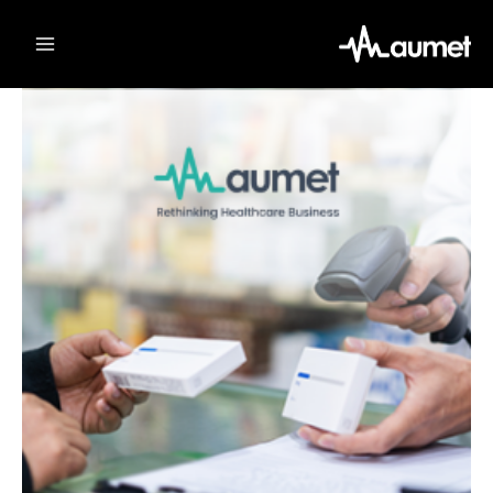
Ski
t
conten