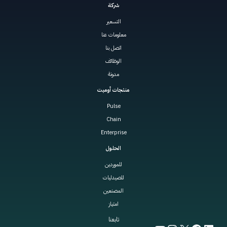
شركة
التسعير
معلومات عنا
اتصل بنا
الوظائف
مدونة
منتجات أوميت
Pulse
Chain
Enterprise
الحلول
للموردين
للصيدليات
المصنعين
امتياز
تابعنا