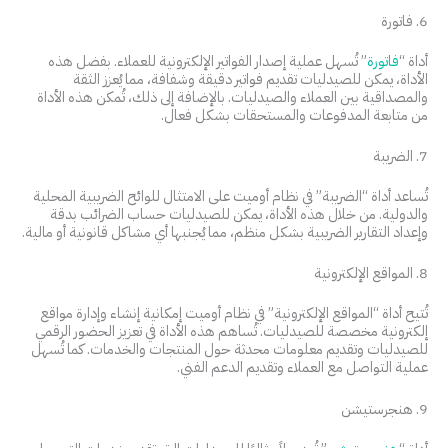
6. فاتورة
أداة “
فاتورة
” تُسهل عملية إصدار الفواتير الإلكترونية للعملاء. بفضل هذه
الأداة، يمكن للصيدليات تقديم فواتير دقيقة وشفافة، مما يُعزز الثقة
والمصداقية بين العملاء والصيدليات. بالإضافة إلى ذلك، تُمكن هذه الأداة
من متابعة المدفوعات والمستحقات بشكل فعال.
7. الضريبة
تُساعد أداة “الضريبة” في نظام أوميت على الامتثال للوائح الضريبية المحلية
والدولية. من خلال هذه الأداة، يمكن للصيدليات حساب الضرائب بدقة
وإعداد التقارير الضريبية بشكل منظم، مما يُجنبها أي مشاكل قانونية أو مالية.
8. المواقع الإلكترونية
تُتيح أداة “المواقع الإلكترونية” في نظام أوميت إمكانية إنشاء وإدارة مواقع
إلكترونية مخصصة للصيدليات. تُساهم هذه الأداة في تعزيز الحضور الرقمي
للصيدليات وتقديم معلومات محدثة حول المنتجات والخدمات. كما تُسهل
عملية التواصل مع العملاء وتقديم الدعم الفني.
9. هنجرستيشن