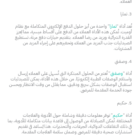
العملاء.
3. تمارا
تُعد أداة “
تمارا
” واحدة من أبرز حلول الدفع الإلكتروني المتكاملة مع نظام
أوميت. تُمكن هذه الأداة العملاء من الدفع على أقساط ميسرة، مما يُعزز
القدرة الشرائية ويزيد من رضا العملاء. بتقديم خيارات دفع مرنة، تستطيع
الصيدليات جذب المزيد من العملاء وتحفيزهم على إجراء المزيد من
المشتريات.
4. وصفتي
أداة “
وصفتي
” تُعتبر من الحلول المبتكرة التي تُسهل على العملاء إرسال
واستلام الوصفات الطبية إلكترونيًا. من خلال هذه الأداة، يمكن للصيدليات
استقبال الوصفات بشكل سريع ودقيق، مما يقلل من وقت الانتظار ويحسن
جودة الخدمة المقدمة للمرضى.
5. حكيم
أداة “
حكيم
” توفر معلومات دقيقة وشاملة حول الأدوية والعلاجات
المختلفة. تُمكن الصيادلة من الوصول إلى قاعدة بيانات متكاملة للأدوية، بما
في ذلك التفاعلات الدوائية، الجرعات، والتحذيرات. هذا يُساعد في تقديم
استشارات صحية دقيقة للمرضى وضمان سلامة العلاجات المقدمة.