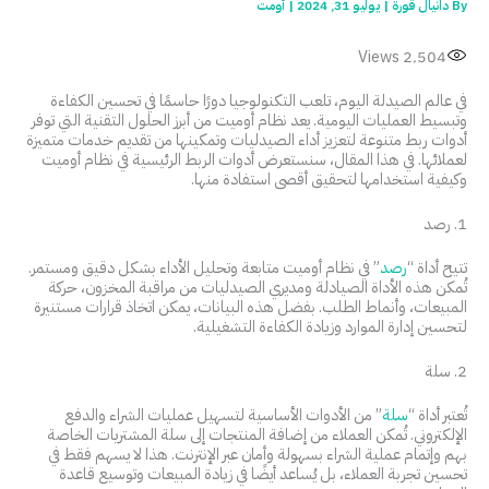
By
دانيال قورة
|
يوليو 31, 2024
|
أومت
Views
2٬504
في عالم الصيدلة اليوم، تلعب التكنولوجيا دورًا حاسمًا في تحسين الكفاءة
وتبسيط العمليات اليومية. يعد نظام أوميت من أبرز الحلول التقنية التي توفر
أدوات ربط متنوعة لتعزيز أداء الصيدليات وتمكينها من تقديم خدمات متميزة
لعملائها. في هذا المقال، سنستعرض أدوات الربط الرئيسية في نظام أوميت
وكيفية استخدامها لتحقيق أقصى استفادة منها.
1. رصد
تتيح أداة “
رصد
” في نظام أوميت متابعة وتحليل الأداء بشكل دقيق ومستمر.
تُمكن هذه الأداة الصيادلة ومديري الصيدليات من مراقبة المخزون، حركة
المبيعات، وأنماط الطلب. بفضل هذه البيانات، يمكن اتخاذ قرارات مستنيرة
لتحسين إدارة الموارد وزيادة الكفاءة التشغيلية.
2. سلة
تُعتبر أداة “
سلة
” من الأدوات الأساسية لتسهيل عمليات الشراء والدفع
الإلكتروني. تُمكن العملاء من إضافة المنتجات إلى سلة المشتريات الخاصة
بهم وإتمام عملية الشراء بسهولة وأمان عبر الإنترنت. هذا لا يسهم فقط في
تحسين تجربة العملاء، بل يُساعد أيضًا في زيادة المبيعات وتوسيع قاعدة