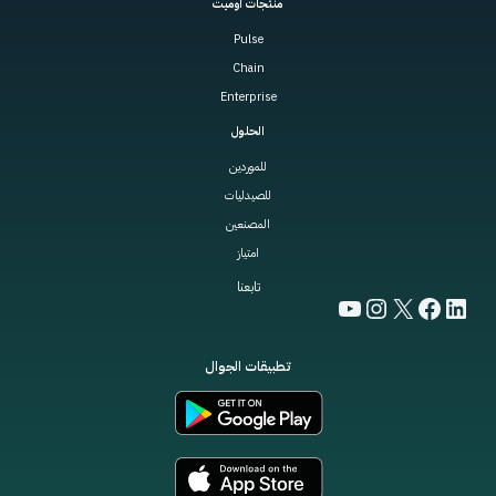
منتجات أوميت
Pulse
Chain
Enterprise
الحلول
للموردين
للصيدليات
المصنعين
امتياز
تابعنا
YouTube
Instagram
Facebook
LinkedIn
X
تطبيقات الجوال