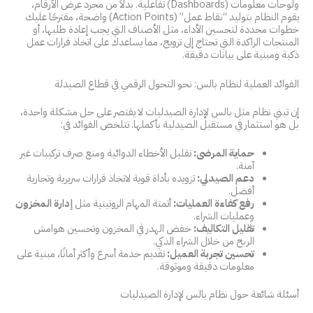
ولوحات معلومات (Dashboards) تفاعلية. بدلاً من مجرد عرض الأرقام،
يقوم النظام بتوليد “نقاط عمل” (Action Points) واضحة، مقترحًا عليك
خطوات محددة لتحسين الأداء، مثل الأصناف التي يجب إعادة طلبها، أو
المنتجات الراكدة التي تحتاج إلى ترويج، مما يساعدك على اتخاذ قرارات عمل
ذكية ومبنية على بيانات دقيقة.
الفوائد العملية لنظام بالس: نحو التحول الرقمي في قطاع الصيدلة
إن تبني نظام مثل بالس لإدارة الصيدليات لا يقتصر على حل مشكلة واحدة،
بل هو استثمار في مستقبل الصيدلية بأكملها. تتلخص الفوائد في:
حماية المرضى:
تقليل الأخطاء الدوائية ومنع صرف تركيبات غير
آمنة.
دعم الصيدلي:
تزويده بأداة قوية لاتخاذ قرارات سريرية وتجارية
أفضل.
رفع كفاءة العمليات:
أتمتة المهام الروتينية مثل
إدارة المخزون
وعمليات الشراء.
تقليل التكاليف:
خفض الهدر في المخزون وتحسين هوامش
الربح من خلال الشراء الذكي.
تحسين تجربة العميل:
تقديم خدمة أسرع وأكثر أمانًا، مبنية على
معلومات دقيقة وموثوقة.
أسئلة شائعة حول نظام بالس لإدارة الصيدليات