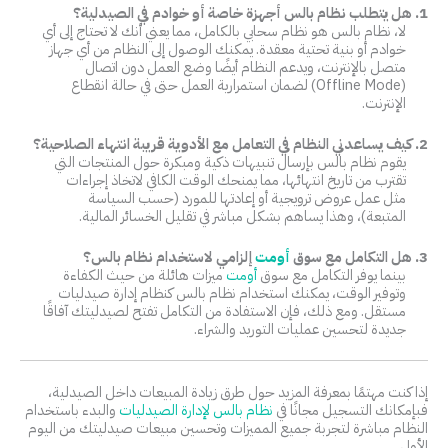
1. هل يتطلب نظام بالس أجهزة خاصة أو خوادم في الصيدلية؟
لا، نظام بالس هو نظام سحابي بالكامل، مما يعني أنك لا تحتاج إلى أي
خوادم أو بنية تحتية معقدة. يمكنك الوصول إلى النظام من أي جهاز
متصل بالإنترنت، ويدعم النظام أيضًا وضع العمل دون اتصال
(Offline Mode) لضمان استمرارية العمل حتى في حالة انقطاع
الإنترنت.
2. كيف يساعدني النظام في التعامل مع الأدوية قريبة انتهاء الصلاحية؟
يقوم نظام بالس بإرسال تنبيهات ذكية ومبكرة حول المنتجات التي
تقترب من تاريخ انتهائها، مما يمنحك الوقت الكافي لاتخاذ إجراءات
مثل عمل عروض ترويجية أو إعادتها للمورد (حسب السياسة
المتبعة)، وهذا يساهم بشكل مباشر في تقليل الخسائر المالية.
3. هل التكامل مع سوق
أومت
إلزامي لاستخدام نظام بالس؟
بينما يوفر التكامل مع سوق
أومت
ميزات هائلة من حيث الكفاءة
وتوفير الوقت، يمكنك استخدام نظام بالس كنظام إدارة صيدليات
مستقل. ومع ذلك، فإن الاستفادة من التكامل تفتح لصيدليتك آفاقًا
جديدة لتحسين عمليات التوريد والشراء.
إذا كنت مهتمًا بمعرفة المزيد حول طرق زيادة المبيعات داخل الصيدلية،
فبإمكانك التسجيل مجانًا في
نظام بالس لإدارة الصيدليات
والبدء باستخدام
النظام مباشرة لتجربة جميع المميزات وتحسين مبيعات صيدليتك من اليوم
الأول.