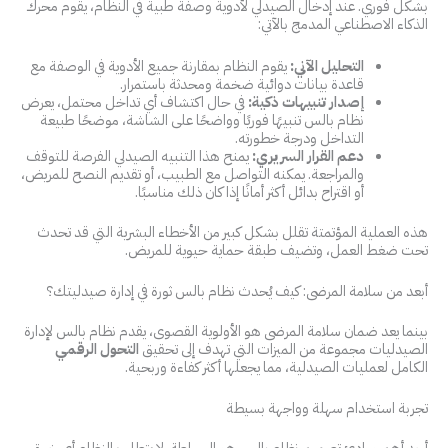
بشكل فوري. عند إدخال الصيدلي لأدوية وصفة طبية في النظام، يقوم محرك
الذكاء الاصطناعي المدمج بالآتي:
التحليل الآني:
يقوم النظام بمقارنة جميع الأدوية في الوصفة مع
قاعدة بيانات دوائية ضخمة ومحدثة باستمرار.
إصدار تنبيهات ذكية:
في حال اكتشاف أي تداخل محتمل، يعرض
نظام بالس تنبيهًا فوريًا وواضحًا على الشاشة، موضحًا طبيعة
التداخل ودرجة خطورته.
دعم القرار السريري:
يمنح هذا التنبيه الصيدلي الفرصة للتوقف
والمراجعة. يمكنه التواصل مع الطبيب، أو تقديم النصح للمريض،
أو اقتراح بدائل أكثر أمانًا إذا كان ذلك مناسبًا.
هذه العملية المؤتمتة تقلل بشكل كبير من الأخطاء البشرية التي قد تحدث
تحت ضغط العمل، وتضيف طبقة حماية حيوية للمريض.
أبعد من سلامة المرضى: كيف يُحدث نظام بالس ثورة في إدارة صيدليتك؟
بينما يعد ضمان سلامة المرضى هو الأولوية القصوى، يقدم نظام بالس لإدارة
الصيدليات مجموعة من الميزات التي تهدف إلى تحقيق
التحول الرقمي
الكامل لعمليات الصيدلية، مما يجعلها أكثر كفاءة وربحية.
تجربة استخدام سهلة وواجهة بسيطة