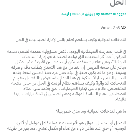
الحل
Aumet Blogger
By
|
يوليو 3, 2026
|
أومت
Views
259
التدخلات الدوائية وكيف يساهم نظام بالس لإدارة الصيدليات في الحل
في قلب الممارسة الصيدلانية اليومية، تكمن مسؤولية عظيمة لضمان سلامة
المرضى. أحد أكبر التحديات التي تواجه الصيادلة هو إدارة “التدخلات
الدوائية”، وهي تفاعلات معقدة يمكن أن تحدث بين الأدوية وتؤثر بشكل
مباشر على صحة المريض. إن التعامل مع هذا التحدي يتطلب دقة ومعرفة
وسرعة، وهو ما قد يكون صعبًا في بيئة عمل مزدحمة. لحسن الحظ، يقدم
التحول الرقمي حلولاً مبتكرة. في هذا المقال، نستعرض بالتفصيل مفهوم
التدخلات الدوائية وكيف يساهم نظام أومت في الحل
من خلال منتجه
المتخصص، نظام بالس لإدارة الصيدليات، الذي يعتمد على الذكاء
الاصطناعي لتعزيز السلامة الدوائية ودعم الصيدلي في اتخاذ قرارات سريرية
دقيقة.
ما هي التدخلات الدوائية وما مدى خطورتها؟
التدخل أو التداخل الدوائي هو تأثير يحدث عندما يتفاعل دواءان أو أكثر في
الجسم، أو حتى عند تفاعل دواء مع غذاء أو مكمل عشبي، مما يغير من طريقة