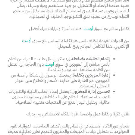
أحد أهم مبادئ تصميم نظام بالس هو البساطة. لا يتطلب النظام أي خبرة
تقنية معقدة للإعداد أو التشغيل. بواجهة مستخدم ودية وسهلة، يمكن
للصيدلي وفريق عمله البدء في استخدام النظام فورًا، مما يقلل من منحنى
التعلم ويسرع من عملية تبني التكنولوجيا الحديثة في الصيدلية.
تكامل مباشر مع سوق
أومت
: طلبات أسرع وقرارات شراء أفضل
من الميزات الفريدة لنظام بالس هو تكامله السلس مع سوق
أومت
الإلكتروني. هذا التكامل المباشر يتيح للصيدلي:
إتمام الطلبات بضغطة زر:
يمكن إرسال طلبات الشراء من نظام
بالس مباشرة إلى الموردين في سوق
أومت
دون الحاجة إلى التنقل
بين أنظمة مختلفة، مما يوفر وقتًا ثمينًا.
إدارة الموردين بكفاءة:
يمنحك الوصول إلى شبكة واسعة من
الموردين، مع القدرة على مقارنة الأسعار والاطلاع على التوفر
اللحظي للمنتجات.
تحسين إدارة المخزون:
بفضل إعادة الطلب الذكية والتنبيهات
المدمجة، يساعدك النظام على الحفاظ على مستويات مخزون
مثالية، وتقليل الهدر الناتج عن المنتجات منتهية الصلاحية.
تقارير ذكية ونقاط عمل واضحة: قوة الذكاء الاصطناعي بين يديك
يتجاوز دور الذكاء الاصطناعي في نظام بالس كشف التداخلات الدوائية. تقوم
الخوارزميات بتحليل بيانات المبيعات والمخزون لتقديم تقارير تحليلية عميقة