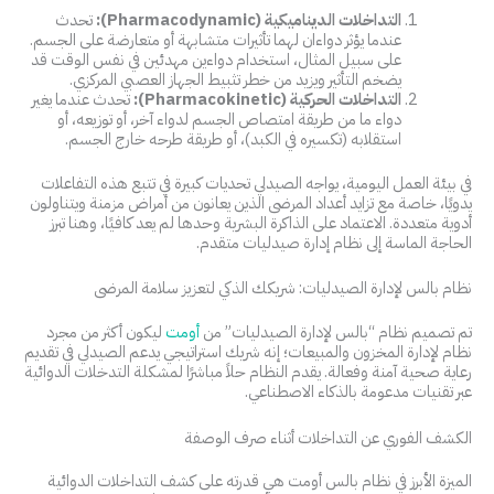
التداخلات الديناميكية (Pharmacodynamic):
تحدث
عندما يؤثر دواءان لهما تأثيرات متشابهة أو متعارضة على الجسم.
على سبيل المثال، استخدام دواءين مهدئين في نفس الوقت قد
يضخم التأثير ويزيد من خطر تثبيط الجهاز العصبي المركزي.
التداخلات الحركية (Pharmacokinetic):
تحدث عندما يغير
دواء ما من طريقة امتصاص الجسم لدواء آخر، أو توزيعه، أو
استقلابه (تكسيره في الكبد)، أو طريقة طرحه خارج الجسم.
في بيئة العمل اليومية، يواجه الصيدلي تحديات كبيرة في تتبع هذه التفاعلات
يدويًا، خاصة مع تزايد أعداد المرضى الذين يعانون من أمراض مزمنة ويتناولون
أدوية متعددة. الاعتماد على الذاكرة البشرية وحدها لم يعد كافيًا، وهنا تبرز
الحاجة الماسة إلى نظام إدارة صيدليات متقدم.
نظام بالس لإدارة الصيدليات: شريكك الذكي لتعزيز سلامة المرضى
تم تصميم نظام “بالس لإدارة الصيدليات” من
أومت
ليكون أكثر من مجرد
نظام لإدارة المخزون والمبيعات؛ إنه شريك استراتيجي يدعم الصيدلي في تقديم
رعاية صحية آمنة وفعالة. يقدم النظام حلاً مباشرًا لمشكلة التدخلات الدوائية
عبر تقنيات مدعومة بالذكاء الاصطناعي.
الكشف الفوري عن التداخلات أثناء صرف الوصفة
الميزة الأبرز في نظام بالس أومت هي قدرته على كشف التداخلات الدوائية