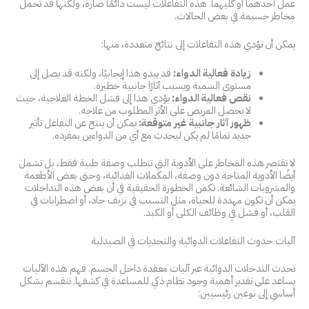
عمل أحدهما أو كليهما. هذه التفاعلات ليست دائمًا ضارة، ولكنها قد تحمل
مخاطر جسيمة في بعض الحالات.
يمكن أن تؤدي هذه التفاعلات إلى نتائج متعددة، منها:
زيادة فعالية الدواء:
قد يبدو هذا إيجابيًا، ولكنه قد يصل إلى
مستوى السمية ويسبب آثارًا جانبية خطيرة.
نقص فعالية الدواء:
يؤدي هذا إلى فشل الخطة العلاجية، حيث
لا يحصل المريض على الأثر المطلوب من علاجه.
ظهور آثار جانبية غير متوقعة:
يمكن أن ينتج عن التفاعل تأثير
جديد تمامًا لم يكن ليحدث مع أي من الدواءين بمفرده.
لا تقتصر هذه المخاطر على الأدوية التي تتطلب وصفة طبية فقط، بل تشمل
أيضًا الأدوية المتاحة دون وصفة، المكملات الغذائية، وحتى بعض الأطعمة
والمشروبات الشائعة. تكمن الخطورة الحقيقية في أن بعض هذه التداخلات
يمكن أن تكون مهددة للحياة، مثل التسبب في نزيف حاد، أو اضطرابات في
القلب، أو فشل في وظائف الكلى أو الكبد.
آليات حدوث التفاعلات الدوائية والتحديات في الصيدلية
تحدث التدخلات الدوائية عبر آليات معقدة داخل الجسم. فهم هذه الآليات
يساعد على تقدير أهمية وجود نظام ذكي للمساعدة في كشفها. تنقسم بشكل
أساسي إلى نوعين رئيسيين: