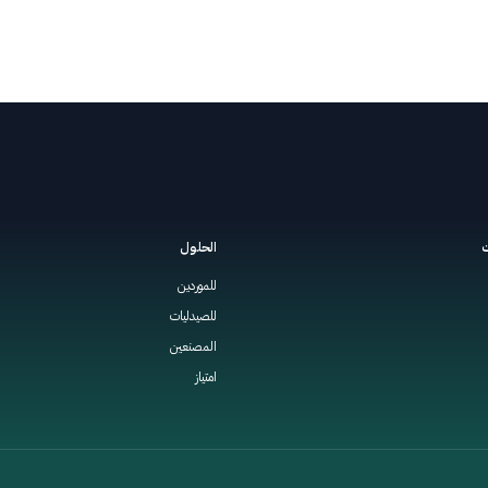
ت
الحلول
للموردين
للصيدليات
المصنعين
امتياز