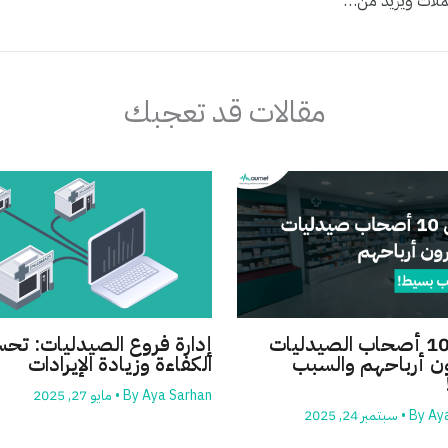
الذكاء الاصطناعي في التسويق الدوائي: كيف يعزز من كفاءة الحملات ويزيد من تفاعل العملاء
مقالات قد تعجبك
إدارة فروع الصيدليات: تح
7 من 10 أصحاب الصيدليات
الكفاءة وزيادة الإيرادات
 أرباحهم والسبب
Aya Sarhan
By
•
مايو 27, 2025
Ay
By
•
سبتمبر 24, 2025