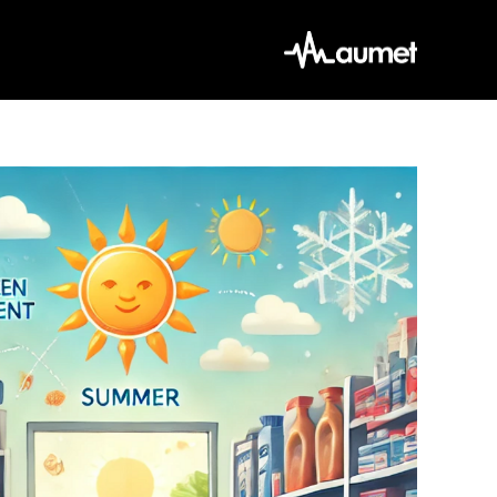
Ski
t
conten