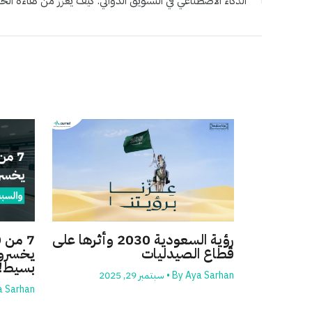
رؤية السعودية 2030 وأثرها على
قطاع الصيدليات
يخسرون
بسيط!
Aya Sarhan
By
•
سبتمبر 29, 2025
a Sarhan