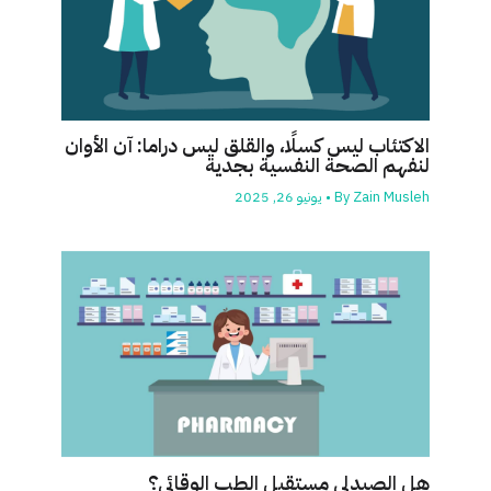
الاكتئاب ليس كسلًا، والقلق ليس دراما: آن الأوان
لنفهم الصحة النفسية بجدية
Zain Musleh
By
•
يونيو 26, 2025
هل الصيدلي مستقبل الطب الوقائي؟