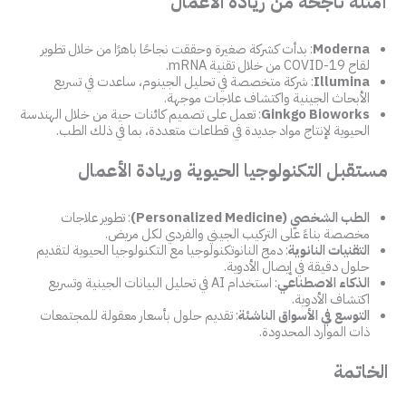
أمثلة ناجحة من ريادة الأعمال
Moderna
: بدأت كشركة صغيرة وحققت نجاحًا باهرًا من خلال تطوير
لقاح COVID-19 من خلال تقنية mRNA.
Illumina
: شركة متخصصة في تحليل الجينوم، ساعدت في تسريع
الأبحاث الجينية واكتشاف علاجات موجهة.
Ginkgo Bioworks
: تعمل على تصميم كائنات حية من خلال الهندسة
الحيوية لإنتاج مواد جديدة في قطاعات متعددة، بما في ذلك الطب.
مستقبل التكنولوجيا الحيوية وريادة الأعمال
الطب الشخصي (Personalized Medicine)
: تطوير علاجات
مخصصة بناءً على التركيب الجيني والفردي لكل مريض.
التقنيات النانوية
: دمج النانوتكنولوجيا مع التكنولوجيا الحيوية لتقديم
حلول دقيقة في إيصال الأدوية.
الذكاء الاصطناعي
: استخدام AI في تحليل البيانات الجينية وتسريع
اكتشاف الأدوية.
التوسع في الأسواق الناشئة
: تقديم حلول بأسعار معقولة للمجتمعات
ذات الموارد المحدودة.
الخاتمة