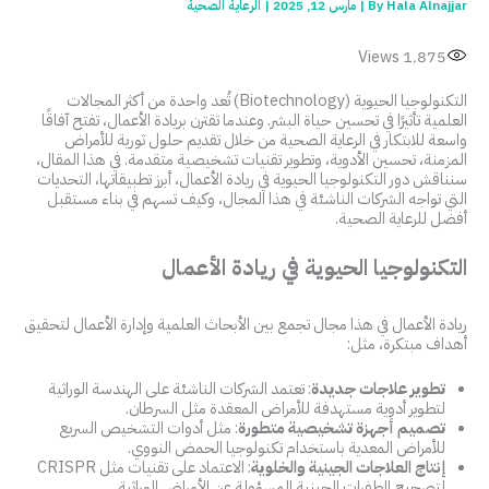
Hala Alnajjar
By
|
مارس 12, 2025
|
الرعاية الصحية
Views
1٬875
التكنولوجيا الحيوية (Biotechnology) تُعد واحدة من أكثر المجالات
العلمية تأثيرًا في تحسين حياة البشر. وعندما تقترن بريادة الأعمال، تفتح آفاقًا
واسعة للابتكار في الرعاية الصحية من خلال تقديم حلول ثورية للأمراض
المزمنة، تحسين الأدوية، وتطوير تقنيات تشخيصية متقدمة. في هذا المقال،
سنناقش دور التكنولوجيا الحيوية في ريادة الأعمال، أبرز تطبيقاتها، التحديات
التي تواجه الشركات الناشئة في هذا المجال، وكيف تسهم في بناء مستقبل
أفضل للرعاية الصحية.
التكنولوجيا الحيوية في ريادة الأعمال
ريادة الأعمال في هذا مجال تجمع بين الأبحاث العلمية وإدارة الأعمال لتحقيق
أهداف مبتكرة، مثل:
تطوير علاجات جديدة
: تعتمد الشركات الناشئة على الهندسة الوراثية
لتطوير أدوية مستهدفة للأمراض المعقدة مثل السرطان.
تصميم أجهزة تشخيصية متطورة
: مثل أدوات التشخيص السريع
للأمراض المعدية باستخدام تكنولوجيا الحمض النووي.
إنتاج العلاجات الجينية والخلوية
: الاعتماد على تقنيات مثل CRISPR
لتصحيح الطفرات الجينية المسؤولة عن الأمراض الوراثية.