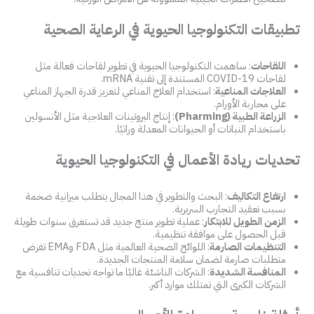
تطبيقات التكنولوجيا الحيوية في الرعاية الصحية
اللقاحات
: ساهمت التكنولوجيا الحيوية في تطوير لقاحات فعالة مثل
لقاحات COVID-19 المستندة إلى تقنية mRNA.
العلاجات المناعية
: استخدام العلاج المناعي لتعزيز قدرة الجهاز المناعي
على محاربة الأورام.
الزراعة الطبية (Pharming)
: إنتاج البروتينات العلاجية مثل الأنسولين
باستخدام النباتات أو الحيوانات المعدلة وراثيًا.
تحديات ريادة الأعمال في التكنولوجيا الحيوية
ارتفاع التكاليف
: البحث والتطوير في هذا المجال يتطلب ميزانية ضخمة
بسبب تعقيد التجارب السريرية.
الزمن الطويل للابتكار
: عملية تطوير منتج جديد قد تستغرق سنوات طويلة
قبل الحصول على موافقة تنظيمية.
التنظيمات الصارمة
: اللوائح الصحية العالمية مثل FDA وEMA تفرض
متطلبات صارمة لضمان سلامة المنتجات الجديدة.
المنافسة الشديدة
: الشركات الناشئة غالبًا ما تواجه تحديات تنافسية مع
الشركات الكبرى التي تمتلك موارد أكبر.