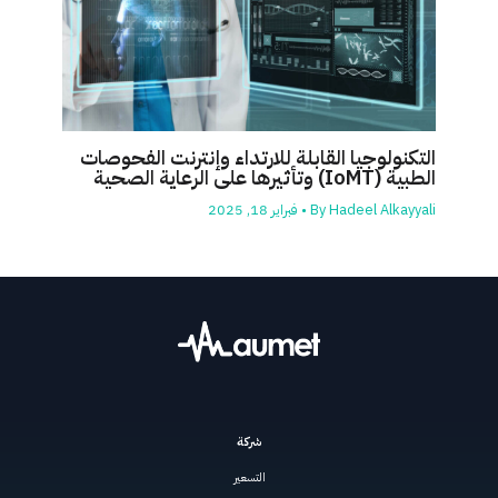
التكنولوجيا القابلة للارتداء وإنترنت الفحوصات
الطبية (IoMT) وتأثيرها على الرعاية الصحية
Hadeel Alkayyali
By
•
فبراير 18, 2025
شركة
التسعير