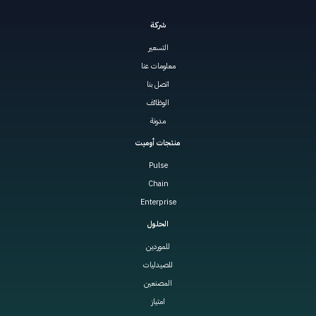
شركة
التسعير
معلومات عنا
اتصل بنا
الوظائف
مدونة
منتجات أوميت
Pulse
Chain
Enterprise
الحلول
للموردين
للصيدليات
المصنعين
امتياز