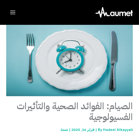
Ski
t
conten
الصيام: الفوائد الصحية والتأثيرات
الفسيولوجية
Hadeel Alkayyali
By
|
فبراير 16, 2025
|
صحة