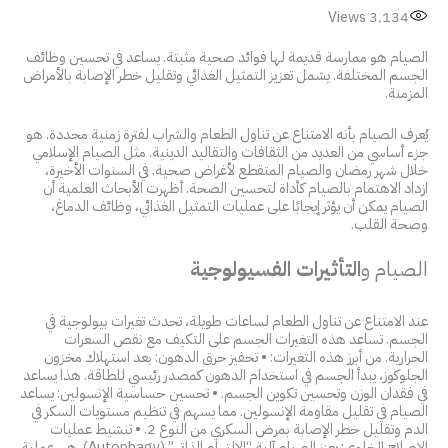
Views
3٬134
الصيام هو ممارسة قديمة لها فوائد صحية مثبتة. يساعد في تحسين وظائف
الجسم المختلفة. يشمل تعزيز التمثيل الغذائي وتقليل خطر الإصابة بالأمراض
المزمنة.
يُعرف الصيام بأنه الامتناع عن تناول الطعام والشراب لفترة زمنية محددة. هو
جزء أساسي من العديد من الثقافات والتقاليد الدينية. مثل الصيام الإسلامي
خلال شهر رمضان والصيام المتقطع لأغراض صحية. في السنوات الأخيرة،
ازداد الاهتمام بالصيام كأداة لتحسين الصحة. أظهرت الأبحاث العلمية أن
الصيام يمكن أن يؤثر إيجابًا على عمليات التمثيل الغذائي، وظائف الدماغ،
وصحة القلب.
الصيام و
التأثيرات الفسيولوجية
عند الامتناع عن تناول الطعام لساعات طويلة، تحدث تغيرات بيولوجية في
الجسم. تساعد هذه التغيرات الجسم على التكيف مع نقص السعرات
الحرارية. من أبرز هذه التغيرات: • تحفيز حرق الدهون: بعد استهلاك مخزون
الجلوكوز، يبدأ الجسم في استخدام الدهون كمصدر رئيسي للطاقة. هذا يساعد
في فقدان الوزن وتحسين تكوين الجسم. • تحسين حساسية الإنسولين: يساعد
الصيام في تقليل مقاومة الإنسولين. مما يسهم في تنظيم مستويات السكر في
الدم وتقليل خطر الإصابة بمرض السكري من النوع 2. • تنشيط عمليات
الإصلاح الخلوي: يعزز الصيام آلية “الالتهام الذاتي” (Autophagy). هي عملية