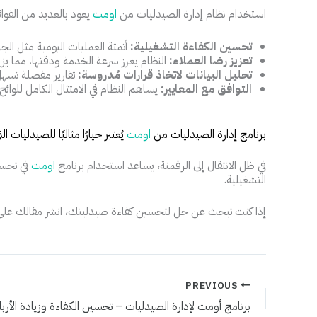
استخدام نظام إدارة الصيدليات من
اومت
يعود بالعديد من الفوا
تحسين الكفاءة التشغيلية:
أتمتة العمليات اليومية مثل ال
تعزيز رضا العملاء:
النظام يعزز سرعة الخدمة ودقتها، مما يزي
تحليل البيانات لاتخاذ قرارات مُدروسة:
تقارير مفصلة تسهل 
التوافق مع المعايير:
يساهم النظام في الامتثال الكامل للوائح 
برنامج إدارة الصيدليات من
اومت
يُعتبر خيارًا مثاليًا للصيدليات
في ظل الانتقال إلى الرقمنة، يساعد استخدام برنامج
اومت
في تحسين
التشغيلية.
إذا كنت تبحث عن حل لتحسين كفاءة صيدليتك، انشر مقالك على
PREVIOUS
برنامج أومت لإدارة الصيدليات – تحسين الكفاءة وزيادة الأربا