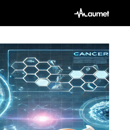
Ski
t
conten