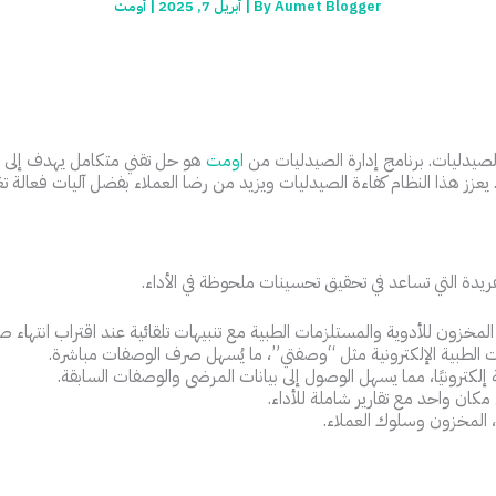
Aumet Blogger
By
|
أبريل 7, 2025
|
أومت
ي الصيدليات. برنامج إدارة الصيدليات من
اومت
هو حل تقني متكامل يهدف إلى ت
 يعزز هذا النظام كفاءة الصيدليات ويزيد من رضا العملاء بفضل آليات فعالة ت
يدة التي تساعد في تحقيق تحسينات ملحوظة في الأداء.
مخزون للأدوية والمستلزمات الطبية مع تنبيهات تلقائية عند اقتراب انتهاء ص
 الطبية الإلكترونية مثل “وصفتي”، ما يُسهل صرف الوصفات مباشرة.
إلكترونيًا، مما يسهل الوصول إلى بيانات المرضى والوصفات السابقة.
كان واحد مع تقارير شاملة للأداء.
، المخزون وسلوك العملاء.