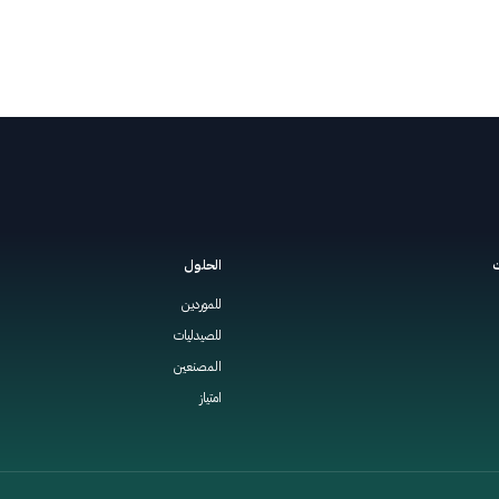
ت
الحلول
للموردين
للصيدليات
المصنعين
امتياز