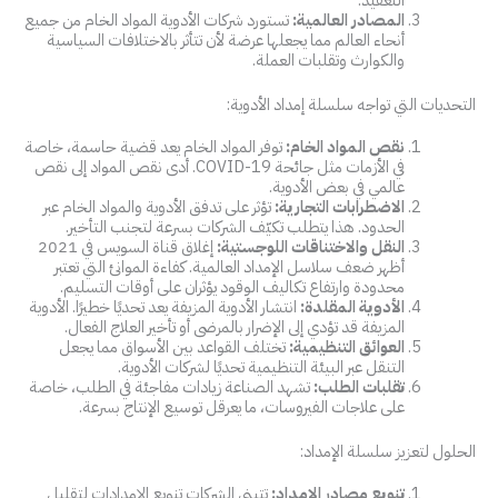
التعقيد.
المصادر العالمية:
تستورد شركات الأدوية المواد الخام من جميع
أنحاء العالم مما يجعلها عرضة لأن تتأثر بالاختلافات السياسية
والكوارث وتقلبات العملة.
التحديات التي تواجه سلسلة إمداد الأدوية:
نقص المواد الخام:
توفر المواد الخام يعد قضية حاسمة، خاصة
في الأزمات مثل جائحة COVID-19. أدى نقص المواد إلى نقص
عالمي في بعض الأدوية.
الاضطرابات التجارية:
تؤثر على تدفق الأدوية والمواد الخام عبر
الحدود. هذا يتطلب تكيّف الشركات بسرعة لتجنب التأخير.
النقل والاختناقات اللوجستية:
إغلاق قناة السويس في 2021
أظهر ضعف سلاسل الإمداد العالمية. كفاءة الموانئ التي تعتبر
محدودة وارتفاع تكاليف الوقود يؤثران على أوقات التسليم.
الأدوية المقلدة:
انتشار الأدوية المزيفة يعد تحديًا خطيرًا. الأدوية
المزيفة قد تؤدي إلى الإضرار بالمرضى أو تأخير العلاج الفعال.
العوائق التنظيمية:
تختلف القواعد بين الأسواق مما يجعل
التنقل عبر البيئة التنظيمية تحديًا لشركات الأدوية.
تقلبات الطلب:
تشهد الصناعة زيادات مفاجئة في الطلب، خاصة
على علاجات الفيروسات، ما يعرقل توسيع الإنتاج بسرعة.
الحلول لتعزيز سلسلة الإمداد:
تنويع مصادر الإمداد:
تتبنى الشركات تنويع الإمدادات لتقليل