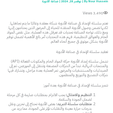
Nour Hussein
By
|
نوفمبر 28, 2024
|
صناعة الأدوية
Views
3٬490
تعتبر سلسلة الإمداد في صناعة الأدوية شبكة معقدة وغالبًا ما يتم تجاهلها.
لكنها تضمن وصول الأدوية المنقذة للحياة إلى المرضى الذين يحتاجون إليها.
ومع ذلك، تواجه الصناعة تحديات قد تعرقل هذه العملية، مثل نقص المواد
الخام والعوائق التنظيمية. فهم هذه التحديات أمر بالغ الأهمية لضمان توفير
الأدوية بشكل موثوق في جميع أنحاء العالم.
تعقيد سلسلة الإمداد في صناعة الأدوية
تشمل سلسلة إمداد الأدوية حركة المواد الخام والمكونات الفعالة (API)
والمنتجات النهائية. تبدأ من الشركات المصنعة وتنتقل إلى الموزعين، ثم إلى
الصيدليات والمستشفيات والمرضى. تمر العملية بعدة مراحل، وتشارك فيها
شركات التصنيع والتوزيع والمنظمون.
تتميز سلسلة الإمداد في صناعة الأدوية بعدة أمور:
التنظيم والامتثال:
يجب الالتزام بمتطلبات صارمة في كل مرحلة
لضمان الجودة والسلامة.
متطلبات سلسلة التبريد:
بعض الأدوية تحتاج إلى تخزين ونقل
بدرجات حرارة معينة والتقلبات تؤثر على الجودة، مما يزيد من