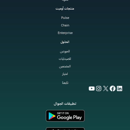
منتجات أوميت
Pulse
Chain
Enterprise
الحلول
للموردين
للصيدليات
المصنعين
امتياز
تابعنا
YouTube
Instagram
Facebook
LinkedIn
X
تطبيقات الجوال