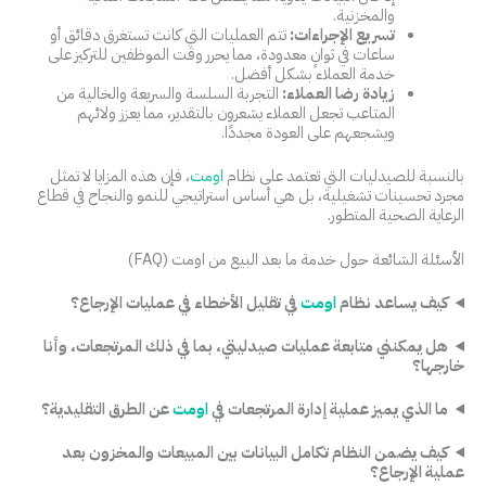
والمخزنية.
تسريع الإجراءات:
تتم العمليات التي كانت تستغرق دقائق أو
ساعات في ثوانٍ معدودة، مما يحرر وقت الموظفين للتركيز على
خدمة العملاء بشكل أفضل.
زيادة رضا العملاء:
التجربة السلسة والسريعة والخالية من
المتاعب تجعل العملاء يشعرون بالتقدير، مما يعزز ولائهم
ويشجعهم على العودة مجددًا.
بالنسبة للصيدليات التي تعتمد على نظام
اومت
، فإن هذه المزايا لا تمثل
مجرد تحسينات تشغيلية، بل هي أساس استراتيجي للنمو والنجاح في قطاع
الرعاية الصحية المتطور.
الأسئلة الشائعة حول خدمة ما بعد البيع من اومت (FAQ)
كيف يساعد نظام
اومت
في تقليل الأخطاء في عمليات الإرجاع؟
هل يمكنني متابعة عمليات صيدليتي، بما في ذلك المرتجعات، وأنا
خارجها؟
ما الذي يميز عملية إدارة المرتجعات في
اومت
عن الطرق التقليدية؟
كيف يضمن النظام تكامل البيانات بين المبيعات والمخزون بعد
عملية الإرجاع؟