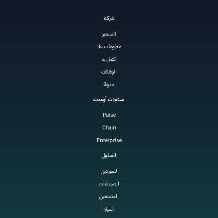
شركة
التسعير
معلومات عنا
اتصل بنا
الوظائف
مدونة
منتجات أوميت
Pulse
Chain
Enterprise
الحلول
للموردين
للصيدليات
المصنعين
امتياز