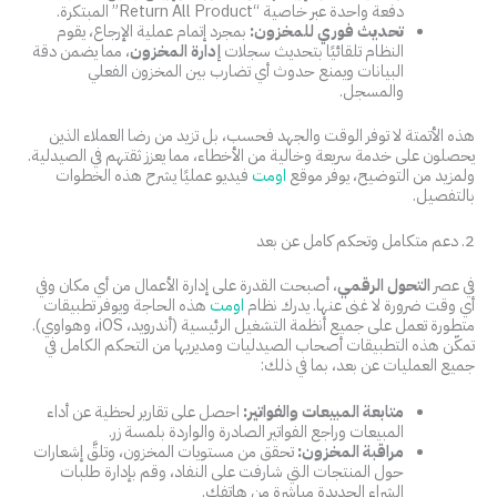
دفعة واحدة عبر خاصية “Return All Product” المبتكرة.
تحديث فوري للمخزون:
بمجرد إتمام عملية الإرجاع، يقوم
النظام تلقائيًا بتحديث سجلات
إدارة المخزون
، مما يضمن دقة
البيانات ويمنع حدوث أي تضارب بين المخزون الفعلي
والمسجل.
هذه الأتمتة لا توفر الوقت والجهد فحسب، بل تزيد من رضا العملاء الذين
يحصلون على خدمة سريعة وخالية من الأخطاء، مما يعزز ثقتهم في الصيدلية.
ولمزيد من التوضيح، يوفر موقع
اومت
فيديو عمليًا يشرح هذه الخطوات
بالتفصيل.
2. دعم متكامل وتحكم كامل عن بعد
في عصر
التحول الرقمي
، أصبحت القدرة على إدارة الأعمال من أي مكان وفي
أي وقت ضرورة لا غنى عنها. يدرك نظام
اومت
هذه الحاجة ويوفر تطبيقات
متطورة تعمل على جميع أنظمة التشغيل الرئيسية (أندرويد، iOS، وهواوي).
تمكّن هذه التطبيقات أصحاب الصيدليات ومديريها من التحكم الكامل في
جميع العمليات عن بعد، بما في ذلك:
متابعة المبيعات والفواتير:
احصل على تقارير لحظية عن أداء
المبيعات وراجع الفواتير الصادرة والواردة بلمسة زر.
مراقبة المخزون:
تحقق من مستويات المخزون، وتلقَّ إشعارات
حول المنتجات التي شارفت على النفاد، وقم بإدارة طلبات
الشراء الجديدة مباشرة من هاتفك.