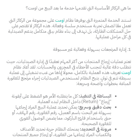
ما هي الركائز الأساسية التي تقدمها خدمة ما بعد البيع من اومت؟
تستند الخدمة المتميزة التي يوفرها نظام
اومت
على مجموعة من الركائز التي
تعمل معًا لضمان تجربة مستخدم سلسة وفعالة. هذه الركائز لا تقتصر على
حل المشكلات الطارئة، بل تهدف إلى بناء نظام بيئي متكامل يدعم الصيدلية
في كل مراحل عملياتها.
1. إدارة المرتجعات بسهولة وفعالية غير مسبوقة
تعتبر عمليات إرجاع المنتجات من أكثر المهام تعقيدًا في إدارة الصيدليات، حيث
تتطلب دقة عالية لتجنب الأخطاء في المخزون والحسابات. لقد أعاد نظام
اومت
تعريف هذه العملية بالكامل، محولًا إياها من عبء تشغيلي إلى عملية
بسيطة تتم في ثوانٍ. يتيح النظام لمستخدمي الصيدليات إجراء مرتجع للفاتورة
المباعة بخطوات واضحة وسريعة:
البساطة في التنفيذ:
كل ما يتطلبه الأمر هو الضغط على أيقونة
“إرجاع” (Return) داخل النظام لبدء العملية.
بحث دقيق وسريع:
يمكن تحديد عملية البيع المراد إرجاعها
بسهولة عبر البحث باسم العميل، رقم الفاتورة، رقم الهاتف، أو
حتى باستخدام قارئ الباركود، مما يضمن الوصول الفوري
للفاتورة الصحيحة.
مرونة في التحديد:
يمنحك النظام حرية تحديد الأصناف
والكميات المراد إرجاعها من الفاتورة، أو إرجاع جميع المنتجات