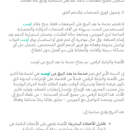
تسجيل جميع المعاملات بدقة، مما يعزز الشفافية ويبني ثقة العملاء.
5. وصول فوري للمنتجات والدعم الفني
لا تقتصر خدمة ما بعد البيع على المرتجعات فقط. يتيح نظام
اومت
للمستخدمين البحث بسهولة عن آلاف المنتجات الدوائية والتجميلية
المتاحة لدى الموردين، ومتابعة حالة الطلبات، وضمان استمرارية الدعم بعد
إتمام الصفقة. وفي حال مواجهة أي تحدٍ تقني أو استفسار، يوفر
اومت
قنوات
تواصل متنوعة وفعالة مع فريق الدعم الفني المتخصص، لضمان حل أي
مشكلة بسرعة وكفاءة، والحفاظ على سير العمل دون انقطاع.
الأتمتة والترابط الرقمي: سر نجاح خدمة ما بعد البيع من اومت
إن السمة الأبرز التي تميز
خدمة ما بعد البيع من
اومت
هي اعتمادها الكبير
على الأتمتة والترابط الرقمي. فبدلاً من الاعتماد على الإجراءات اليدوية التي
تكون عرضة للخطأ وتستهلك الوقت، يقوم النظام بأتمتة المهام الروتينية
مثل تحديث المخزون بعد الإرجاع، وإصدار إشعارات للعملاء، وتوليد تقارير
الأداء. هذا الترابط الرقمي بين جميع أقسام الصيدلية – من نقطة البيع إلى
المخزن ومنصة التواصل مع الموردين – يخلق نظامًا بيئيًا متناغمًا وفعالاً.
هذا النهج يؤدي مباشرة إلى:
تقليل الأخطاء البشرية:
الأتمتة تقضي على الأخطاء الناتجة عن
إدخال البيانات يدويًا، مما يضمن دقة السجلات المالية