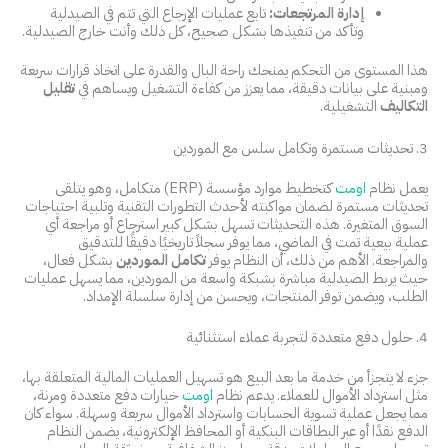
إدارة المرتجعات:
تابع عمليات الإرجاع التي تتم في الصيدلية
وتأكد من تنفيذها بشكل صحيح، كل ذلك وأنت خارج الصيدلية.
هذا المستوى من التحكم يمنحك راحة البال والقدرة على اتخاذ قرارات سريعة
ومبنية على بيانات دقيقة، مما يعزز من كفاءة التشغيل ويساهم في
تقليل
التكاليف
التشغيلية.
3. تحديثات مستمرة وتكامل سلس مع الموردين
يعمل نظام
اومت
كتخطيط موارد مؤسسة (ERP) متكامل، وهو يتلقى
تحديثات مستمرة لضمان مواكبته لأحدث التطورات التقنية وتلبية احتياجات
السوق المتغيرة. هذه التحديثات تسهل بشكل كبير استرجاع أو مراجعة أي
عملية بيعية تمت في الماضي، مما يوفر سجلاً تاريخيًا دقيقًا للتدقيق
والمراجعة. الأهم من ذلك، أن النظام يوفر
تكامل الموردين
بشكل فعال،
حيث يربط الصيدلية مباشرة بشبكة واسعة من الموردين، مما يسهل عمليات
الطلب، ويضمن توفر المنتجات، ويحسن من إدارة سلسلة الإمداد.
4. حلول دفع متعددة لتجربة عملاء استثنائية
جزء لا يتجزأ من خدمة ما بعد البيع هو تسهيل العمليات المالية المتعلقة بها،
مثل استرداد الأموال للعملاء. يدعم نظام
اومت
خيارات دفع متعددة ومرنة،
مما يجعل عملية تسوية الحسابات واسترداد الأموال سريعة وسهلة. سواء كان
الدفع نقدًا أو عبر البطاقات البنكية أو المحافظ الإلكترونية، يضمن النظام