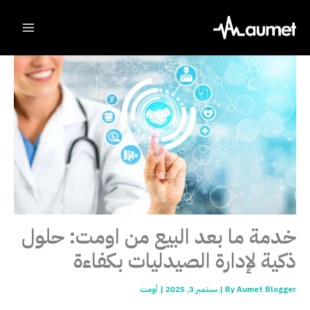
Ski
t
conten
خدمة ما بعد البيع من اومت: حلول
ذكية لإدارة الصيدليات بكفاءة
Aumet Blogger
By
|
سبتمبر 3, 2025
|
أومت