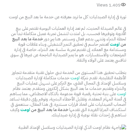
Views
1٬405
ثورة في إدارة الصيدليات: كل ما تريد معرفته عن خدمة ما بعد البيع من اومت
في عالم الصيدلة الحديث، لم تعد إدارة العمليات اليومية تقتصر على بيع
الأدوية وتوفيرها فحسب، بل امتدت لتشمل تجربة عميل متكاملة تبدأ من
لحظة الشراء وتنتهي بدعم فعال ومستمر. هنا يبرز دور
خدمة ما بعد البيع
من
اومت
كعنصر حاسم في تحقيق التميز التشغيلي وبناء علاقات قوية
ومستدامة مع العملاء. إن تقديم تجربة سلسة بعد الشراء، خاصة في إدارة
المرتجعات والاستفسارات، هو ما يميز الصيدلية الناجحة عن غيرها في سوق
تنافسي يعتمد على الولاء والثقة.
يتطلب تحقيق هذا المستوى من الخدمة تبني حلول تقنية متقدمة تتجاوز
الأنظمة التقليدية. تقدم شركة
اومت
خدمات متكاملة لإدارة الصيدليات
وسلاسل الإمداد في المجال الطبي، مع التركيز على تسهيل عمليات البيع
والشراء وتقديم خدمات ما بعد البيع بشكل إلكتروني ومتقدم. يعتمد نظام
اومت
على بنية تحتية رقمية قوية مدعومة بالذكاء الاصطناعي، مما يساهم
في أتمتة المهام المعقدة، وتقليل الأخطاء البشرية، وتوفير رؤى دقيقة تساعد
أصحاب الصيدليات على اتخاذ قرارات مستنيرة. في هذا المقال، سنتعمق في
استكشاف المزايا الفريدة التي تقدمها
خدمة ما بعد البيع من
اومت
وكيف
تساهم في إحداث نقلة نوعية في إدارة صيدليتك.