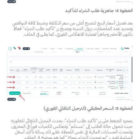
الخطوة 4: جاهزية طلب الشراء للتأكيد
بعد تعديل أسعار البيع لتصبح أعلى من سعر التكلفة وضبط كافة النواقص
وتحديد عدد الملصقات، يزول التنبيه ويصبح زر “تأكيد طلب الشراء” فعالاً
باللون الأخضر وجاهزاً لعملية الانعكاس الفوري، كما يظهر في الملف.
الخطوة 5: السحر الحقيقي (الترحيل التلقائي الفوري)
بمجرد الضغط على زر “تأكيد طلب الشراء”، يحدث الترحيل التلقائي للفاتورة؛
حيث تتحول حالة الطلب إلى “مستلم” وتنعكس الكميات فوراً في المخزون
وتتحدث الحسابات المالية في نفس اللحظة. تظهر لك رسالة تأكيد أسفل
الشاشة تفيد بـ “تم تحديث الشراء بنجاح” كما هو موضح في الملف.