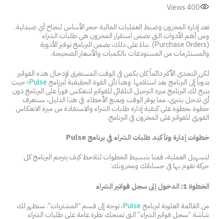
Views
400
تعد إدارة المخزون وضبط العمليات المالية حجر الأساس لنجاح أي صيدلية.
ومن أهم الأدوات التي تضمن استقرار المخزون هي طلبات الشراء
(Purchase Orders). بناءً على ذلك، يضمن البرنامج توفير الأدوية
والمستلزمات من المستودعات بالكميات والأسعار الصحيحة.
لكن التحدي الأكبر دائماً كان يكمن في الوقت المستغرق لإدخال هذه الفواتير
يدوياً إلى البرنامج بعد استلامها. وهنا تأتي القوة الحقيقية لبرنامج
Pulse
؛ حيث
يتيح لك البرنامج ميزة الترحيل التلقائي للفواتير لتنعكس فوراً على البرنامج دون
أي تدخل بشري، مما يوفر الوقت ويمنع الأخطاء. في هذا الدليل، سنتعرف
خطوة بخطوة على كيفية إدارة طلبات الشراء والاستفادة من ميزة الانعكاس
الفوري للفواتير على المخزون في البرنامج.
خطوات إدارة وتأكيد طلبات الشراء في برنامج Pulse
لتسهيل العملية، قمنا بتبسيط الخطوات لتلاحظ كيف يترجم البرنامج كل
حركة تقوم بها في حساباتك ومخزونك:
الخطوة 1: الدخول إلى سجل فواتير الشراء
من القائمة العلوية لبرنامج
Pulse
، توجه إلى قسم “المشتريات”. ستظهر لك
شاشة “سجل فواتير الشراء” التي تمنحك نظرة عامة على طلبات الشراء