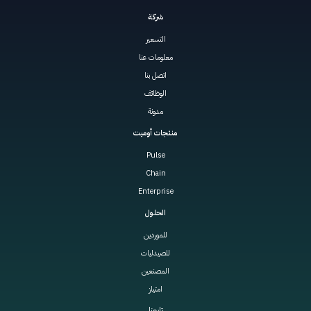
شركة
التسعير
معلومات عنا
اتصل بنا
الوظائف
مدونة
منتجات أوميت
Pulse
Chain
Enterprise
الحلول
للموردين
للصيدليات
المصنعين
امتياز
تابعنا