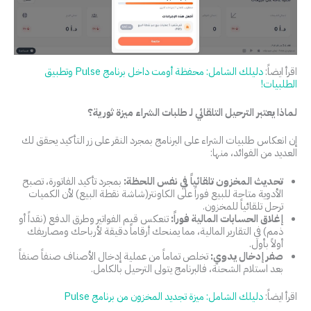
اقرأ ايضاً:
دليلك الشامل: محفظة أومت داخل برنامج Pulse وتطبيق
الطلبيات!
لماذا يعتبر الترحيل التلقائي لـ طلبات الشراء ميزة ثورية؟
إن انعكاس طلبيات الشراء على البرنامج بمجرد النقر على زر التأكيد يحقق لك
العديد من الفوائد، منها:
تحديث المخزون تلقائياً في نفس اللحظة:
بمجرد تأكيد الفاتورة، تصبح
الأدوية متاحة للبيع فوراً على الكاونتر(شاشة نقطة البيع) لأن الكميات
ترحل تلقائياً للمخزون.
إغلاق الحسابات المالية فوراً:
تنعكس قيم الفواتير وطرق الدفع (نقداً أو
ذمم) في التقارير المالية، مما يمنحك أرقاماً دقيقة لأرباحك ومصاريفك
أولاً بأول.
صفر إدخال يدوي:
تخلص تماماً من عملية إدخال الأصناف صنفاً صنفاً
بعد استلام الشحنة، فالبرنامج يتولى الترحيل بالكامل.
اقرأ ايضاً:
دليلك الشامل: ميزة تجديد المخزون من برنامج Pulse