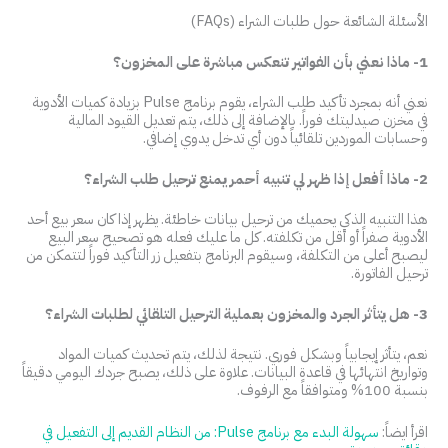
الأسئلة الشائعة حول طلبات الشراء (FAQs)
1- ماذا نعني بأن الفواتير تنعكس مباشرة على المخزون؟
نعني أنه بمجرد تأكيد طلب الشراء، يقوم برنامج Pulse بزيادة كميات الأدوية
في مخزن صيدليتك فوراً. بالإضافة إلى ذلك، يتم تعديل القيود المالية
وحسابات الموردين تلقائياً دون أي تدخل يدوي إضافي.
2- ماذا أفعل إذا ظهر لي تنبيه أحمر يمنع ترحيل طلب الشراء؟
هذا التنبيه الذكي يحميك من ترحيل بيانات خاطئة. يظهر إذا كان سعر بيع أحد
الأدوية صفراً أو أقل من تكلفته. كل ما عليك فعله هو تصحيح سعر البيع
ليصبح أعلى من التكلفة، وسيقوم البرنامج بتفعيل زر التأكيد فوراً لتتمكن من
ترحيل الفاتورة.
3- هل يتأثر الجرد والمخزون بعملية الترحيل التلقائي لطلبات الشراء؟
نعم، يتأثر إيجابياً وبشكل فوري. نتيجة لذلك، يتم تحديث كميات المواد
وتواريخ انتهائها في قاعدة البيانات. علاوة على ذلك، يصبح جردك اليومي دقيقاً
بنسبة 100% ومتوافقاً مع الرفوف.
اقرأ ايضاً:
سهولة البدء مع برنامج Pulse: من النظام القديم إلى التفعيل في