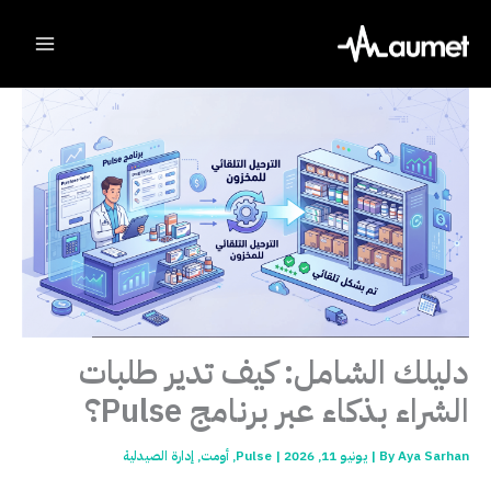
Ski
t
conten
دليلك الشامل: كيف تدير طلبات
الشراء بذكاء عبر برنامج Pulse؟
Aya Sarhan
By
|
يونيو 11, 2026
|
Pulse
,
أومت
,
إدارة الصيدلية