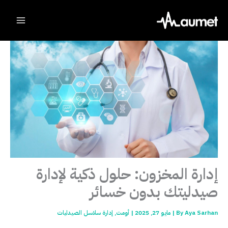
Ski
t
conten
إدارة المخزون: حلول ذكية لإدارة
صيدليتك بدون خسائر
Aya Sarhan
By
|
مايو 27, 2025
|
أومت
,
إدارة سلاسل الصيدليات