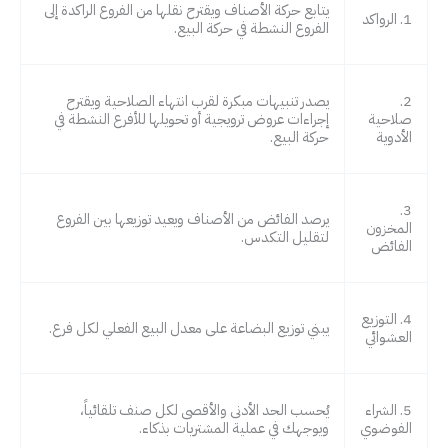
يتابع حركة الأصناف ويقترح نقلها من الفروع الراكدة إلى
1. الرواكد
الفروع النشطة في حركة البيع.
2.
يصدر تنبيهات مبكرة لقرب انتهاء الصلاحية ويقترح
صلاحية
إجراءات عروض ترويجية أو تحويلها للأفرع النشطة في
الأدوية
حركة البيع.
3.
يرصد الفائض من الأصناف ويعيد توزيعها بين الفروع
المخزون
لتقليل التكدس.
الفائض
4. التوزيع
يبني توزيع البضاعة على معدل البيع الفعلي لكل فرع.
العشوائي
5. الشراء
يُحسب الحد الأدنى والأقصى لكل صنف تلقائياً،
الفوضوي
ويوجهك في عملية المشتريات بذكاء.