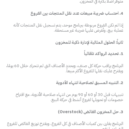
متوفر أصلًا بكثرة في المخزون.
4. احتساب ضريبة مبيعات عند نقل المنتجات بين الفروع
إذا لم تكن الفروع مربوطة ببرنامج موحد، يتم تسجيل نقل المنتجات كأنه
عملية بيع، وتُفرض عليها ضريبة غير مستحقة.
ثانياً: الحلول المثالية لإدارة ذكية للمخزون
1. تحديد الرواكد تلقائياً
البرنامج يراقب حركة كل صنف، ويحدد الأصناف التي لم تتحرك خلال 60 يومًا،
ويقترح عليك نقلها للفروع الأكثر مبيعاً.
2. التنبيه المسبق لصلاحية انتهاء الأدوية
تنبيهات قبل 30 أو 60 أو 90 يوم من انتهاء صلاحية الأدوية، مع اقتراح
خصومات أو تحويلها لفروع أنشط في حركة البيع.
3. حل المخزون الفائض (Overstock)
البرنامج يقارن بين كميات الأصناف في كل الفروع، ويقترح توزيع الفائض للفروع
التي لديها نقص.