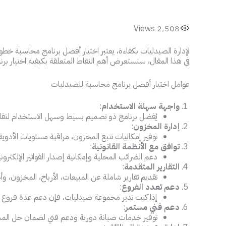
Views
2٬508
لإدارة الصيدليات بكفاءة، يعتبر اختيار أفضل برنامج محاسبة خطو
في هذا المقال، سنستعرض أهم النقاط المتعلقة بكيفية اختيار بر
عوامل اختيار أفضل برنامج محاسبة للصيدليات
واجهة سهلة الاستخدام
:
يُفضل برنامج ذو تصميم بسيط وسهل الاستخدام لتقل
إدارة المخزون
:
توفير إمكانيات تتبع المخزون، مراقبة مستويات الأدوية،
توافق مع الأنظمة القانونية
:
دعم الضرائب المحلية وإمكانية إصدار الفواتير الإلكتروني
التقارير المتقدمة
:
تقديم تقارير شاملة عن المبيعات، الأرباح، المخزون، وأ
دعم تعدد الفروع
:
إذا كنت تدير مجموعة صيدليات، فإن دعم عدة فروع وت
دعم فني مستمر
:
توفير خدمات صيانة دورية ودعم فني لضمان حل المشك