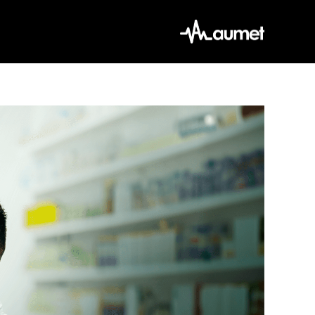
Ski
t
conten