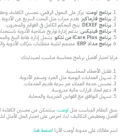
برنامج اومت
: يركز على التحول الرقمي، تحسين الكفاءة، وخف
برنامج فارماكير
: يقدم ميزات مثل البحث السريع عن الأدوية وإ
برنامج DEXEF
: يتيح التحكم الكامل في الفواتير والمخزون.
برنامج فينيكس
: يدعم إدارة تواريخ صلاحية الأدوية باستخدام 
برنامج iCare Plus من نتكو
: يشمل إدارة نقاط البيع والمح
برنامج مداد ERP
: مصمم لتلبية متطلبات شركات الأدوية وال
مزايا اختيار أفضل برنامج محاسبة مناسب لصيدليتك
تقليل الأخطاء المحاسبية.
تسهيل العمليات اليومية مثل الجرد وتسعير الأدوية.
تحسين خدمة العملاء عبر سرعة تقديم الخدمات.
دعم اتخاذ قرارات مالية مدروسة.
تسهيل التوافق مع القوانين الضريبية والمحلية.
بتبني النظام المناسب مثل
اومت
، ستتمكن من تحسين الكفاءة الإد
أفضل وتخفيض التكاليف. لذا، احرص على اختيار الحل الأمثل لتل
انشر مقالك على مدونة أومت الآن!
اضغط هنا
.