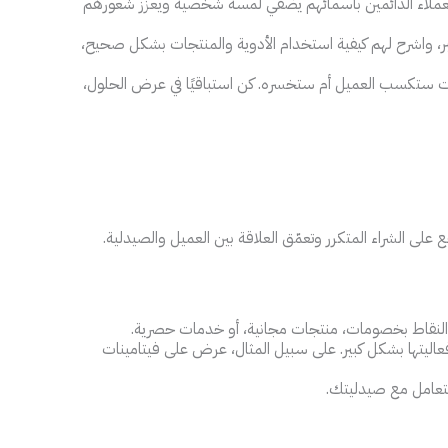
اة العملاء الدائمين بأسمائهم يضفي لمسة شخصية ويعزز شعورهم
بر، واشرح لهم كيفية استخدام الأدوية والمنتجات بشكل صحيح،
نت ستكسب العميل أم ستخسره. كن استباقيًا في عرض الحلول،
على الشراء المتكرر وتعمّق العلاقة بين العميل والصيدلية.
 النقاط بخصومات، منتجات مجانية، أو خدمات حصرية.
ليتها بشكل كبير. على سبيل المثال، عرض على فيتامينات
التعامل مع صيدليتك.