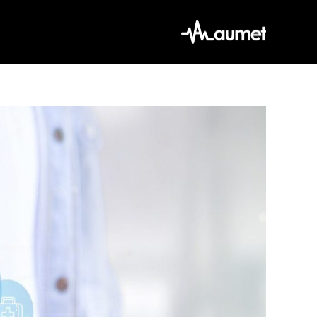
Ski
t
conten