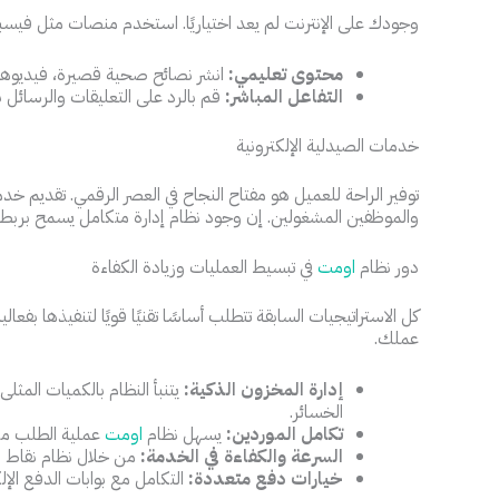
وجودك على الإنترنت لم يعد اختياريًا. استخدم منصات مثل فيس
محتوى تعليمي:
انشر نصائح صحية قصيرة، فيديوهات 
التفاعل المباشر:
قم بالرد على التعليقات والرسائل 
خدمات الصيدلية الإلكترونية
توفير الراحة للعميل هو مفتاح النجاح في العصر الرقمي. تقديم 
والموظفين المشغولين. إن وجود نظام إدارة متكامل يسمح بربط ال
دور نظام
اومت
في تبسيط العمليات وزيادة الكفاءة
كل الاستراتيجيات السابقة تتطلب أساسًا تقنيًا قويًا لتنفيذها بفعال
عملك.
إدارة المخزون الذكية:
يتنبأ النظام بالكميات المثلى
الخسائر.
تكامل الموردين:
يسهل نظام
اومت
عملية الطلب من
السرعة والكفاءة في الخدمة:
من خلال نظام نقاط بي
خيارات دفع متعددة:
التكامل مع بوابات الدفع الإلك