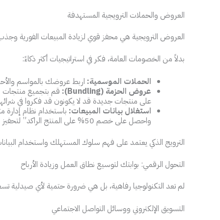
العروض والحملات الترويجية المستهدفة
العروض الترويجية هي محفز قوي لزيادة المبيعات الفورية وجذ
بدلاً من الخصومات العامة، فكر في استراتيجيات أكثر ذكاءً:
الحملات الموسمية:
اربط عروضك بالمواسم والأحدا
عروض الحزمة (Bundling):
قم بتجميع منتجات مت
على منتجات جديدة قد لا يكونون قد فكروا في شرائها.
استغلال بيانات المبيعات:
باستخدام نظام إدارة م
واحصل على خصم 50% على المنتج الراكد” لتحفيز المبيعات وتصريف المخزون.
الترويج الذكي يعتمد على فهم سلوك المستهلك واستخدام البيان
التحول الرقمي: بوابتك لتوسيع نطاق العمل وزيادة الأرباح
لم تعد التكنولوجيا رفاهية، بل هي ضرورة حتمية لأي صيدلية تسع
التسويق الإلكتروني ووسائل التواصل الاجتماعي