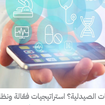
 الصيدلية؟ استراتيجيات فعّالة ونظا