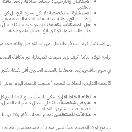
الاستقبال والترحيب:
ابتسامة صادقة وتحية دافئة عن
بالتقدير.
الاستشارة المتخصصة:
لا تكن مجرد بائع، بل كن م
وقدم نصائح وقائية قيمة. هذه القيمة المضافة هي ما
حل المشكلات بكفاءة:
عند مواجهة مشكلة، مثل عد
مثل طلب الدواء فورًا وإبلاغ العميل عند وصوله.
إن الاستثمار في تدريب فريقك على مهارات التواصل والتعاطف هو 
برامج الولاء الذكية: كيف تزيد مبيعات الصيدلية عبر مكافأة العملاء
في سوق تنافسي، يُعد الاحتفاظ بالعملاء الحاليين أقل تكلفة بكثي
الأنظمة التقليدية لبطاقات الخصم أصبحت قديمة. اليوم، يمكن ل
نظام النقاط الآلي:
يمكن للعملاء جمع النقاط مع كل 
عروض شخصية:
بناءً على سجل مشتريات العميل، 
معينة لعميل يشتريها بانتظام.
مكافآت للمنتظمين:
تقدير العملاء الأكثر ولاءً ب
برنامج الولاء المصمم جيدًا ليس مجرد أداة تسويقية، بل هو جزء م