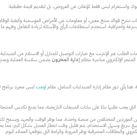
بوك وانستغرام ليس فقط للإعلان عن العروض، بل لتقديم قيمة حقيقية:
تشرح فوائد منتج معين، أو معلومات عن الأمراض الموسمية وكيفية الوقاية م
بسرعة واحترافية. استخدم استطلاعات الرأي والأسئلة لزيادة التفاعل وفهم ما
خدمات الطلب عبر الإنترنت مع خيارات التوصيل للمنازل أو الاستلام من الصي
متجر الإلكتروني مباشرة بنظام
إدارة المخزون
يضمن سلاسة العملية ويمنع 
ية. هنا يأتي دور نظام إدارة الصيدليات الشامل. نظام
اومت
ليس مجرد برنامج ل
 التي يجب طلبها بناءً على بيانات المبيعات التاريخية، مما يمنع تكدس المنتجات 
 الموردين المختلفين من منصة واحدة، مما يوفر الوقت والجهد ويسمح لك ب
ع سريع وسهل الاستخدام، يتم تقليل وقت انتظار العميل بشكل كبير، مما ي
تروني والبطاقات المصرفية يوفر المرونة والراحة التي يتوقعها العملاء اليوم.