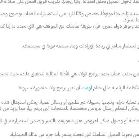
د دخول العميل تخلق انطباعًا أوليًا إيجابيًا. تدريب فريق العمل على مناد
ستشارًا صحيًا موثوقًا. خصص وقتًا للرد على استفسارات العملاء بوضوح وص
 يميزك.
م توفر دواء معين، فإن طريقة تعاملك مع الموقف هي التي تحدد ما إذا ك
استثمار مباشر في زيادة الإيرادات وبناء سمعة قوية في مجتمعك.
ر من جذب عملاء جدد. برامج الولاء هي الأداة المثالية لتحقيق ذلك، حيث تشجع 
لأنظمة الرقمية مثل نظام
اومت
أن تدير برامج ولاء متطورة بسهولة:
عملية شراء، وتتبعها بسهولة عبر تطبيق أو رسائل نصية. يمكن استبدال هذه
يمكن للنظام إرسال عروض مخصصة للمنتجات التي يهتم بها، مما يزيد من فعا
هدايا خاصة أو وصول مبكر للعروض يعزز شعورهم بالتميز ويضمن استمرارهم في 
ن تجربة العميل الشاملة التي تجعله يشعر بأنه جزء من عائلة الصيدلية.