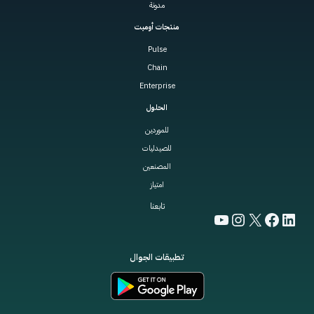
مدونة
منتجات أوميت
Pulse
Chain
Enterprise
الحلول
للموردين
للصيدليات
المصنعين
امتياز
تابعنا
YouTube
Instagram
Facebook
LinkedIn
X
تطبيقات الجوال