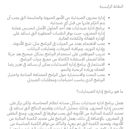
النقاط الرئيسية
إدارة مخزون الصيدلية من الأمور الحيوية والحاسمة التي يجب أن
يتم التركيز عليها من قبل أي صيدلية.
برنامج ادارة صيدليات يعد أحد الحلول الأمثل لتحسين عملية
إدارة المخزون، حيث يوفر التقنيات المتطورة التي تساعد على
الإدارة الفعالة والكفاءة العالية.
يجب الاهتمام بعدد من الميزات في البرنامج مثل: تتبع الأدوية،
وإدارة التوريد، ومراقبة الجرعات، وتحليلات البيانات.
تدريب الموظفين على استخدام البرنامج بشكل صحيح يعد جزءًا
هامًا لضمان الاستفادة الكاملة من جميع ميزات البرنامج.
الاستثمار في برنامج إدارة الصيدليات يمكن أن يساعد في تعزيز رضا
العملاء وزيادة الربحية والنمو.
يجب البحث والاستشارة حول البرامج المختلفة المتاحة واختيار
البرنامج الذي يناسب احتياجات ومتطلبات الصيدلي
ما هو برنامج إدارة الصيدليات؟
يعمل برنامج ادارة صيدليات بشكل مشابه لنظام المحاسبة، ولكن يركز على
تحسين إدارة المخزون. وذلك بتحليل البيانات وتقديم النتائج التي تساعد في
تحديد الكمية المثالية من الأدوية التي يجب توفرها في المخزون، ومنع النقص
في المخزون. بالإضافة إلى ذلك، يعمل البرنامج على تحديد الكمية الحالية من
الأدوية، وتحديد الكمية التي تم بيعها، والتأكد من توافر الكمية المناسبة من
الأدوية الشائعة. ويساعد البرنامج أيضًا في تحديد المنتجات التي تتم مراجعتها،