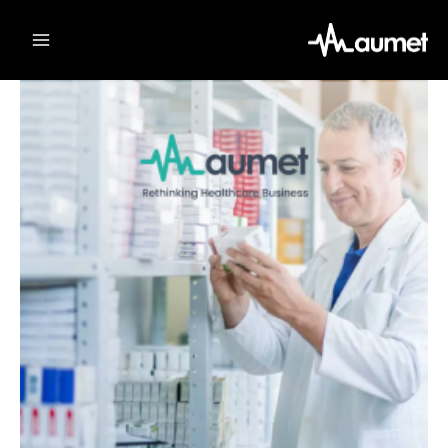
Ski
t
conten