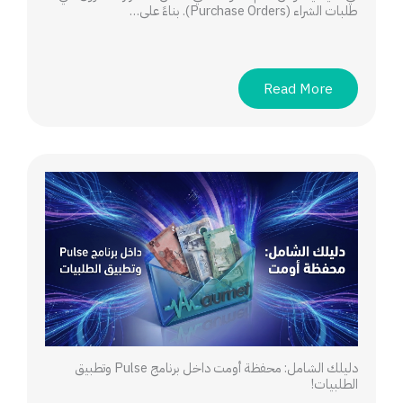
طلبات الشراء (Purchase Orders). بناءً على…
Read More
دليلك الشامل: محفظة أومت داخل برنامج Pulse وتطبيق
الطلبيات!