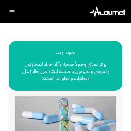
Ski
t
conten
مدونة أومت
يوفر نصائح وحلولاً صحية وآراء خبراء للمحترفين
والمرضى والمهتمين بالصناعة للبقاء على اطلاع على
الاتجاهات والتطورات الحديثة.