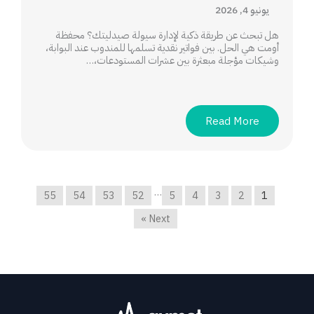
يونيو 4, 2026
هل تبحث عن طريقة ذكية لإدارة سيولة صيدليتك؟ محفظة
أومت هي الحل. بين فواتير نقدية تسلمها للمندوب عند البوابة،
وشيكات مؤجلة مبعثرة بين عشرات المستودعات،…
Read More
…
55
54
53
52
5
4
3
2
1
Next »