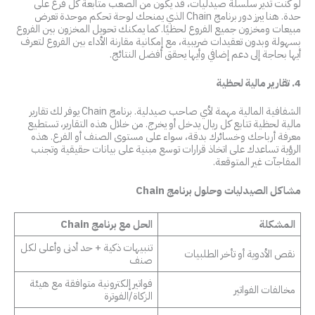
لو كنت تدير سلسلة صيدليات، قد يكون من الصعب متابعة كل فرع على
حدة. هنا يبرز دور برنامج Chain الذي يمنحك لوحة تحكم موحدة تعرض
مبيعات ومخزون جميع الفروع لحظيًا. كما يمكنك تحويل المخزون بين الفروع
بسهولة وبدون تعقيدات ضريبية، مع إمكانية مقارنة الأداء بين الفروع لتعرف
أيها بحاجة إلى دعم إضافي وأيها يحقق أفضل النتائج.
4. تقارير مالية لحظية
الشفافية المالية مهمة لأي صاحب صيدلية. برنامج Chain يوفر لك تقارير
مالية لحظية تتابع كل ريال يدخل أو يخرج. من خلال هذه التقارير، تستطيع
معرفة أرباحك وخسائرك بدقة، سواء على مستوى الصنف أو الفرع. هذه
الرؤية تساعدك على اتخاذ قرارات توسع مبنية على بيانات حقيقية وتجنب
المفاجآت غير المتوقعة.
مشاكل الصيدليات وحلول برنامج Chain
المشكلة
الحل مع برنامج Chain
تنبيهات ذكية + حد أدنى وأعلى لكل
نقص الأدوية أو تأخر الطلبيات
صنف
فواتير إلكترونية متوافقة مع هيئة
مخالفات الفواتير
الزكاة/الفوترة