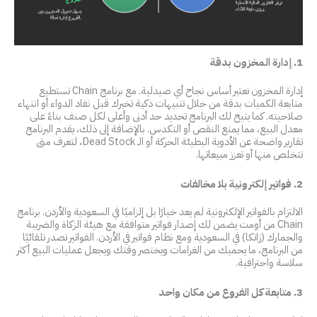
1. إدارة المخزون بدقة
إدارة المخزون تعتبر أساس نجاح أي صيدلية. مع برنامج Chain تستطيع
متابعة الكميات بدقة من خلال تنبيهات ذكية تخبرك قبل نفاد الدواء أو انتهاء
صلاحيته. كما يتيح لك البرنامج تحديد حد أدنى وأعلى لكل صنف بناءً على
معدل البيع، مما يمنع النقص أو التكدس. بالإضافة إلى ذلك، يقدم البرنامج
تقارير واضحة عن الأدوية البطيئة الحركة أو الـ Dead Stock، لتعرف متى
تتخلص منها أو تعزز مبيعاتها.
2. فواتير إلكترونية بلا مخالفات
الالتزام بالفواتير الإلكترونية لم يعد خيارًا بل إلزاميًا في السعودية والأردن. برنامج
Chain من أومت يضمن لك إصدار فواتير متوافقة مع هيئة الزكاة والضريبة
والجمارك (زاتكا) في السعودية ومع نظام فواتير في الأردن. الفواتير تصدر تلقائيًا
من البرنامج، ما يحميك من الغرامات ويختصر وقتك ويجعل عمليات البيع أكثر
سلاسة واحترافية.
3. متابعة كل الفروع من مكان واحد