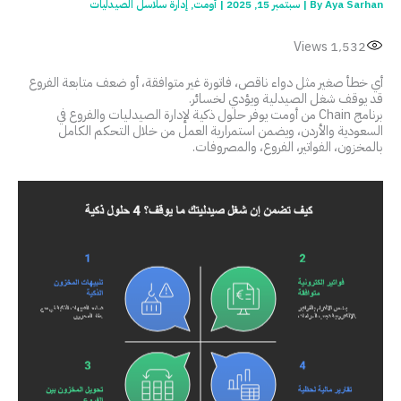
Aya Sarhan
By
|
سبتمبر 15, 2025
|
أومت
,
إدارة سلاسل الصيدليات
Views
1٬532
أي خطأ صغير مثل دواء ناقص، فاتورة غير متوافقة، أو ضعف متابعة الفروع
قد يوقف شغل الصيدلية ويؤدي لخسائر.
برنامج Chain من أومت يوفر حلول ذكية لإدارة الصيدليات والفروع في
السعودية والأردن، ويضمن استمرارية العمل من خلال التحكم الكامل
بالمخزون، الفواتير، الفروع، والمصروفات.