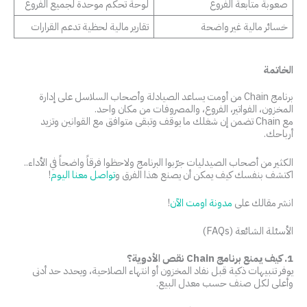
صعوبة متابعة الفروع
لوحة تحكم موحدة لجميع الفروع
خسائر مالية غير واضحة
تقارير مالية لحظية تدعم القرارات
الخاتمة
برنامج Chain من أومت يساعد الصيادلة وأصحاب السلاسل على إدارة
المخزون، الفواتير، الفروع، والمصروفات من مكان واحد.
مع Chain تضمن إن شغلك ما يوقف وتبقى متوافق مع القوانين وتزيد
أرباحك.
الكثير من أصحاب الصيدليات جرّبوا البرنامج ولاحظوا فرقاً واضحاً في الأداء..
اكتشف بنفسك كيف يمكن أن يصنع هذا الفرق و
تواصل معنا اليوم
!
انشر مقالك على
مدونة اومت الآن
!
الأسئلة الشائعة (FAQs)
1. كيف يمنع برنامج Chain نقص الأدوية؟
يوفر تنبيهات ذكية قبل نفاد المخزون أو انتهاء الصلاحية، ويحدد حد أدنى
وأعلى لكل صنف حسب معدل البيع.