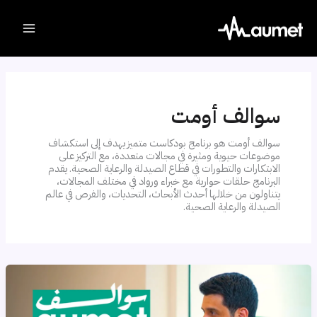
Ski
t
conten
سوالف أومت
سوالف أومت هو برنامج بودكاست متميز يهدف إلى استكشاف
موضوعات حيوية ومثيرة في مجالات متعددة، مع التركيز على
الابتكارات والتطورات في قطاع الصيدلة والرعاية الصحية. يقدم
البرنامج حلقات حوارية مع خبراء ورواد في مختلف المجالات،
يتناولون من خلالها أحدث الأبحاث، التحديات، والفرص في عالم
الصيدلة والرعاية الصحية.