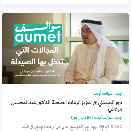
,
أومت
سوالف أومت
دور الصيدلي في تعزيز الرعاية الصحية الدكتور عبدالمحسن
مرغلاني
أومت
,
سوالف أومت
/ By
دانيال قورة
3٬561 Viewsاليوم نبدأ الموسم الثاني من برامجنا ونحن في قلب