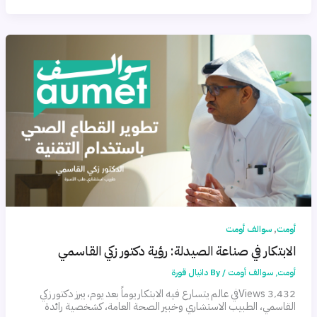
,
أومت
سوالف أومت
الابتكار في صناعة الصيدلة: رؤية دكتور زكي القاسمي
أومت
,
سوالف أومت
/ By
دانيال قورة
3٬432 Viewsفي عالم يتسارع فيه الابتكار يوماً بعد يوم، يبرز دكتور زكي
القاسمي، الطبيب الاستشاري وخبير الصحة العامة، كشخصية رائدة