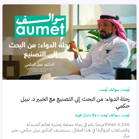
,
أومت
سوالف أومت
رحلة الدواء: من البحث إلى التصنيع مع الخبير د. نبيل
حكمي
أومت
,
سوالف أومت
/ By
دانيال قورة
4٬280 Viewsمرحبًا بكم في رحلة ممتعة ومثيرة لعالم الصيدلة
والصناعات الدوائية! في هذا المقال، نستضيف الدكتور نبيل حكمي، مدير
مركز