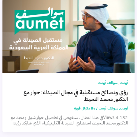
,
أومت
سوالف أومت
رؤى ونصائح مستقبلية في مجال الصيدلة: حوار مع
الدكتور محمد النحيط
أومت
,
سوالف أومت
/ By
دانيال قورة
4٬182 Viewsفي هذا المقال، سنغوص في تفاصيل حوار شيق ومفيد مع
الدكتور محمد النحيط، استشاري الصيدلة الكلينيكية، الذي شاركنا رؤيته