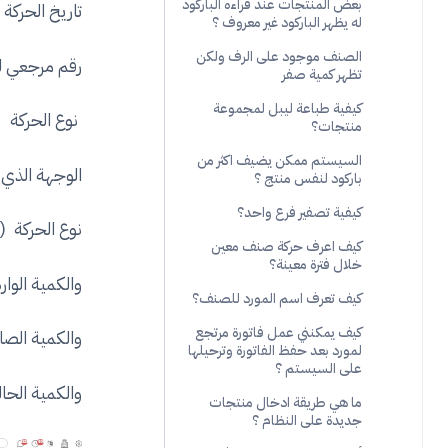
بعض المنتجات عند قراءه الباركود
تاريخ الحركة
له يظهر الباركود غير معروف ؟
الصنف موجود على الرف ولكن
رقم مرجعي ل
تظهر كمية صفر
كيفية طباعة ليبل لمجموعة
نوع الحركة
منتجات؟
السيستم ممكن يضيف اكثر من
الوجهة الذي 
باركود لنفس منتج ؟
كيفية تصفير فرع واحد؟
نوع الحركة (ش
كيف اعرف حركة صنف معين
خلال فترة معينة؟
والكمية الوار
كيف تعرف اسم المورد للصنف؟
كيف يمكنني عمل فاتورة مرتجع
والكمية الصا
لمورد بعد حفظ الفاتورة وترحيلها
على السيستم ؟
والكمية الحا
ما هي طريقة ادخال منتجات
جديدة على النظام ؟