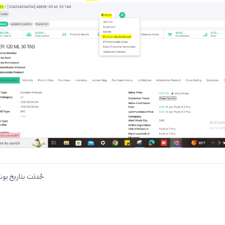
حُدثت بتاريخ يونيو 23, 4