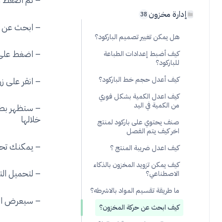
إدارة مخزون
38
– ابحث عن ال
هل يمكن تغيير تصميم الباركود؟
– اضغط على كرت المادة product card،
كيف أضبط إعدادات الطباعة
للباركود؟
– انقر على زر action اجراءات ثم اختر duct move report
كيف أعدل حجم خط الباركود؟
كيف اعدل الكمية بشكل فوري
من الكمية في اليد
– ستظهر بطاق
خلالها
صنف يحتوي على باركود لمنتج
اخر كيف يتم الفصل
– يمكنك تحديد
كيف اعدل ضريبة المنتج ؟
كيف يمكن تزويد المخزون بالذكاء
– لتحميل التقر
الاصطناعي؟
ما طريقة تقسيم المواد بالاشرطه؟
– سيعرض التق
كيف ابحث عن حركة المخزون؟