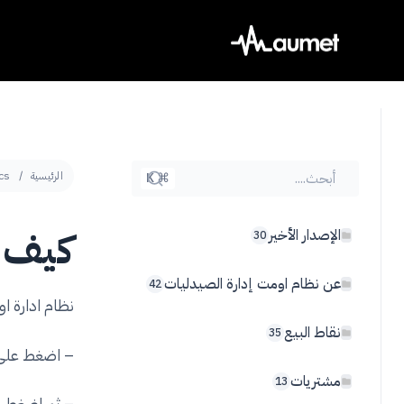
Ski
t
conten
أبحث....
الرئيسية
cs
⌘ K
كيف 
الإصدار الأخير
30
عن نظام اومت إدارة الصيدليات
42
نظام ادارة ا
نقاط البيع
35
– اضغط على وحدة الم
مشتريات
13
– ثم اضغط على تبويب