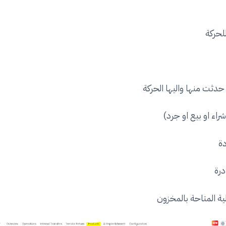
لحركة
حدثت منها واليها الحركة
راء او بيع او جرد)
دة
درة
لية المتاحة بالمخزون