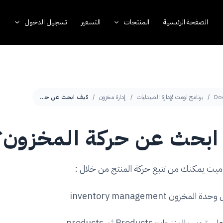
الصفحة الرئيسية
المنتجات
التسعير
تسجيل الدخول
Do
برنامج اومت لإدارة الصيدليات
إدارة مخزون
كيف ابحث عن حركة المخزون؟
ابحث عن حركة المخزون؟
وميت يمكنك من تتبع حركة المنتج من خلال :
خزون inventory management
 المنتجات Products ثم products