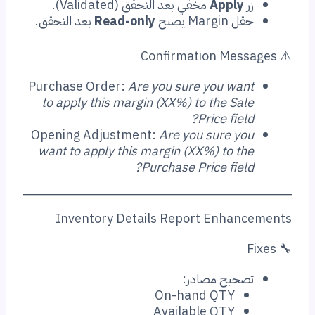
Apply
مخفي بعد التحقق (Validated).
 Margin يصبح
Read-only
بعد التحقق.
Purchase Order:
Are you sure you wan
to apply this margin (XX%) to the Sal
Price fiel
Opening Adjustment:
Are you sure yo
want to apply this margin (XX%) to th
Purchase Price field
Inventory Details Report Enhan
صحيح مصادر:
On-hand QTY
Available QTY