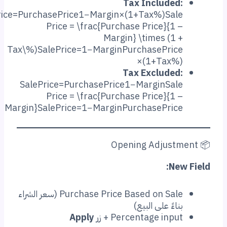
Tax Included
SalePrice=PurchasePrice1−Margin×(1+Tax%)Sal
Price = \frac{Purchase Price}{1 
Margin} \times (1 
Tax\%)SalePrice=1−MarginPurchasePrice
×(1+Tax%
Tax Excluded
SalePrice=PurchasePrice1−MarginSal
Price = \frac{Purchase Price}{1 
Margin}SalePrice=1−MarginPurchasePrice
Ne
Purchase Price Based on Sale (سعر الشراء
اءً على البيع)
Percentage inp + زر
Apply