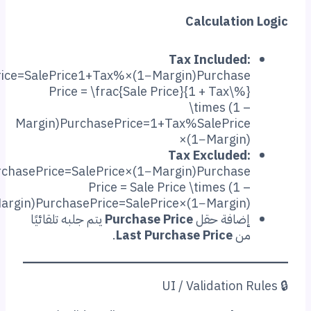
Calculati
Tax Included
PurchasePrice=SalePrice1+Tax%×(1−Margin)Purchas
Price = \frac{Sale Price}{1 + Tax\%
\times (1 
Margin)PurchasePrice=1+Tax%SalePrice
×(1−Margin
Tax Excluded
PurchasePrice=SalePrice×(1−Margin)Purchas
Price = Sale Price \times (1 
Margin)PurchasePrice=SalePrice×(1−Margin
ضافة حقل
Purchase Price
يتم جلبه تلقائيًا
ن
Last Purchase Price
.