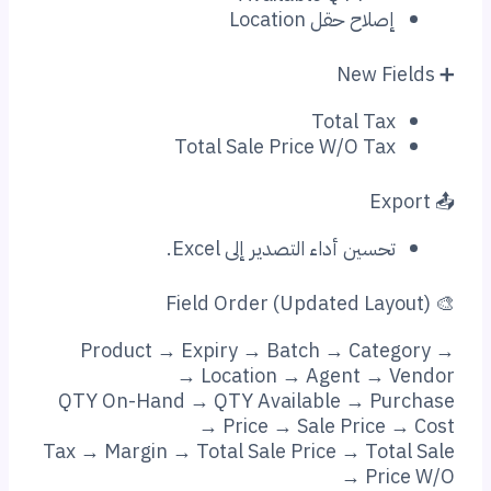
لاح حقل Location
Total Ta
Total Sale Price W/O Ta
سين أداء التصدير إلى Excel.
Product → Expiry → Batch → Cat
Location → Agent → 
QTY On-Hand → QTY Available → P
Price → Sale Price 
Tax → Margin → Total Sale Price → To
Pr