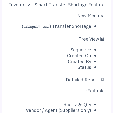
Inventory – Smart Transfer Shortage 
Transfer Shorta (نقص التحويلات)
Sequenc
Created O
Created B
Statu
E
Shortage Qt
Vendor / Agent (Suppliers only