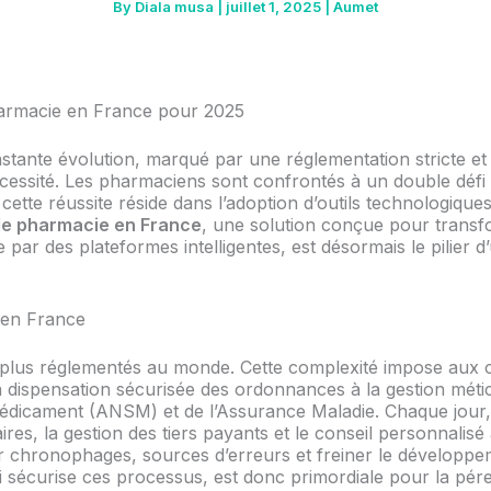
By
Diala musa
|
juillet 1, 2025
|
Aumet
harmacie en France pour 2025
nte évolution, marqué par une réglementation stricte et une
cessité. Les pharmaciens sont confrontés à un double défi :
de cette réussite réside dans l’adoption d’outils technologiq
 de pharmacie en France
, une solution conçue pour transfo
ée par des plateformes intelligentes, est désormais le pilier
 en France
lus réglementés au monde. Cette complexité impose aux offi
 la dispensation sécurisée des ordonnances à la gestion mét
Médicament (ANSM) et de l’Assurance Maladie. Chaque jour,
aires, la gestion des tiers payants et le conseil personnalis
r chronophages, sources d’erreurs et freiner le développeme
 sécurise ces processus, est donc primordiale pour la pér