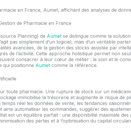
 Gestion de Pharmacie en France
esource Planning) de
Aumet
se distingue comme la solutio
git pas simplement d’un logiciel, mais d’un véritable parten
alités avancées, de la gestion des stocks assistée par intelli
rés de l’activité. Cette approche holistique permet non seu
vent consacrer à leur cœur de métier : le soin et le conseil
ue qui positionne
Aumet
comme la référence.
ficielle
pour toute pharmacie. Une rupture de stock sur un médicam
rstockage immobilise la trésorerie et augmente le risque de
n temps réel les données de vente, les tendances saisonniè
t ainsi automatiser les commandes, suggérer des ajustements
at est un équilibre parfait : une disponibilité maximale des 
minimisation des pertes et à l’optimisation du capital circulan