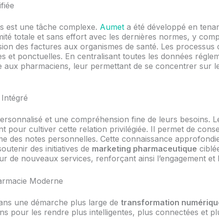
fiée
ais est une tâche complexe.
Aumet
a été développé en tenan
té totale et sans effort avec les dernières normes, y compr
sion des factures aux organismes de santé. Les processus d
s et ponctuelles. En centralisant toutes les données réglem
le aux pharmaciens, leur permettant de se concentrer sur le
 Intégré
e personnalisé et une compréhension fine de leurs besoins
nt pour cultiver cette relation privilégiée. Il permet de cons
ême des notes personnelles. Cette connaissance approfondie
outenir des initiatives de
marketing pharmaceutique
ciblé
r de nouveaux services, renforçant ainsi l’engagement et la
harmacie Moderne
 dans une démarche plus large de
transformation numériqu
s pour les rendre plus intelligentes, plus connectées et pl