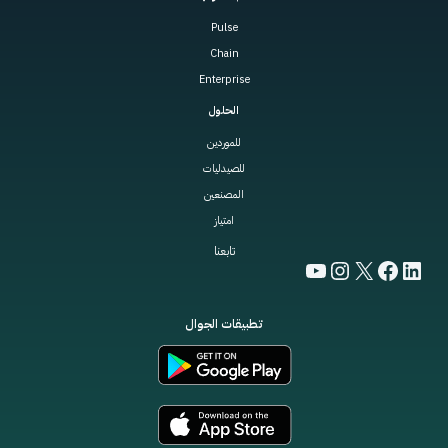
Pulse
Chain
Enterprise
الحلول
للموردين
للصيدليات
المصنعين
امتياز
تابعنا
YouTube
Instagram
Facebook
LinkedIn
X
تطبيقات الجوال