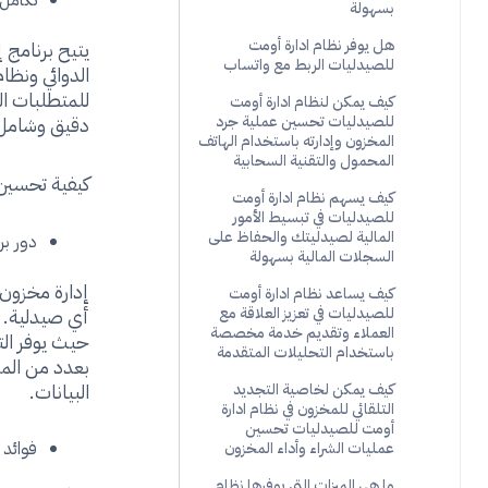
بسهولة
هل يوفر نظام ادارة أومت
يتيح برنامج 
للصيدليات الربط مع واتساب
الدوائي ونظا
للمتطلبات ا
كيف يمكن لنظام ادارة أومت
دقيق وشامل ل
للصيدليات تحسين عملية جرد
المخزون وإدارته باستخدام الهاتف
المحمول والتقنية السحابية
كيفية تحسين 
كيف يسهم نظام ادارة أومت
للصيدليات في تبسيط الأمور
المالية لصيدليتك والحفاظ على
دور بر
السجلات المالية بسهولة
إدارة مخزون 
كيف يساعد نظام ادارة أومت
أي صيدلية. ب
للصيدليات في تعزيز العلاقة مع
العملاء وتقديم خدمة مخصصة
حيث يوفر التق
باستخدام التحليلات المتقدمة
بعدد من الميز
البيانات.
كيف يمكن لخاصية التجديد
التلقائي للمخزون في نظام ادارة
أومت للصيدليات تحسين
فوائد 
عمليات الشراء وأداء المخزون
ما هي الميزات التي يوفرها نظام