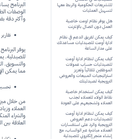
البرنامج يسا
للتشريعات الحكومية والربط معها
الوصفات الطب
لتسهيل العمليات
وأكثر دقة بف
هل يوفر نظام اومت خاصية
العمل دون اتصال بالإنترنت
تقارير
كيف يمكن لفريق الدعم في نظام
ادارة أومت للصيدليات مساعدتك
يوفر البرنامج
على مدار الساعة
للصيدلية. يم
كيف يمكن لنظام ادارة أومت
والتسويق. ال
للصيدليات حساب عمولات
مما يمكن الإ
الموظفين تلقائياً وتعزيز
استراتيجيات المبيعات والعروض
الترويجية لصيدليتك
تحسين
كيف يمكن استخدام خاصية
نقاط الولاء للعملاء لجذب
من خلال ميزا
العملاء وتشجيعهم على العودة
العملاء وزياد
كيف يمكن لنظام ادارة أومت
والشراء المت
للصيدليات دعم العروض
العلاقة بين ا
الترويجية والرد على استفسارات
العملاء مباشرة عبر الواتساب، مع
إنشاء متجر إلكتروني للصيدلية
تكامل