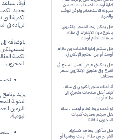
أولاً، يساعد
ادارة أومت للصيدليات لضمان
تحديد الكمية
سهولة الاستخدام وتوفير الوقت
والجهد
الكمية التي ت
الزيادة في ال
هل يمكن ربط المتجر الإلكتروني
بالفرع دون الاشتراك في نظام
مبيعات نظام أومت
بالإضافة إلى
المستهلكين، 
هل ستتم إدارة الطلبات مِن نظام
أومت أو مِن المتجر الإلكتروني
الكمية المثال
بالمخزون.
هل يمكنني عرض نفس المنتج في
الفرع وفي متجري الإلكتروني بسعر
مختلف
تحسين 
أنا أملك متجر إلكتروني فِي سلة ،
كيف أنقل منتجات متجري إلى
يزيد برنامج 
نظام أومت
اليدوية للمخ
اللازمين للعم
لو قمت بربط نظام أومت بـ سلة
هل سيتم تحديث كميات
اليومية.
المخزون تلقائيًا
هل سأكون بحاجة لاستيراد
استخد
الفواتير من نظام أومت ورفعها أو