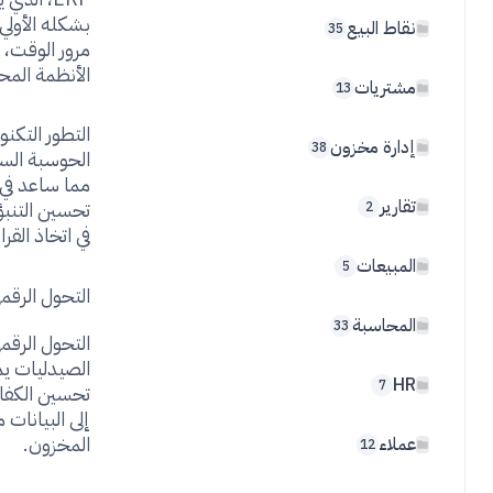
نقاط البيع
35
مرور الوقت،
الأنظمة المحا
مشتريات
13
التطور التك
إدارة مخزون
38
مما ساعد في 
تقارير
تحسين التنبؤ 
2
في اتخاذ القرا
المبيعات
5
التحول الرقمي
المحاسبة
33
التحول الرقم
الصيدليات يم
HR
7
تحسين الكفاء
إلى البيانات
المخزون.
عملاء
12