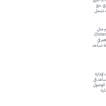
تصنيع. مع
ت تشمل
م مثل
الحوسبة السحابية (Cloud Based System) وإنترنت الأشياء (Internet of Things)،
هم في
قة تساعد
لإدارة
ساعد في
 الوصول
ارة