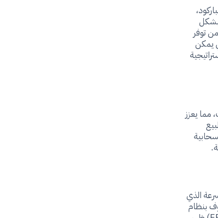
اركود،
 بشكل
من توفر
ي يمكن
تراتيجية
 مما يعزز
بيع
لسحابية
ة.
سرعة الذي
وف بنظام
ERP، الذي يعتبر من الأمثلة البارزة لهذه الأتمتة. نظام إدارة الموارد للصيدليات (ERP) ظهر