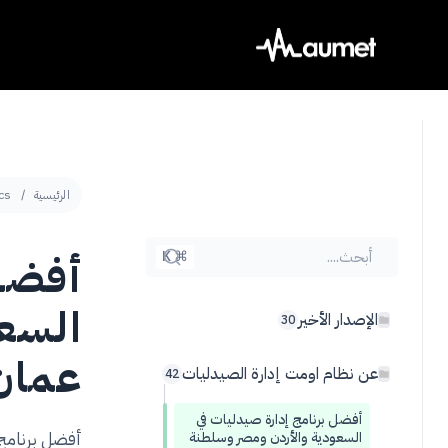
Ski
t
conten
الرئيسية
cs
أبحث....
أفضل 
⌘ K
السعو
الإصدار الأخير
30
عمان
عن نظام اومت إدارة الصيدليات
42
أفضل برنامج إدارة صيدليات في
أفضل برنامج 
السعودية والأردن ومصر وسلطنة