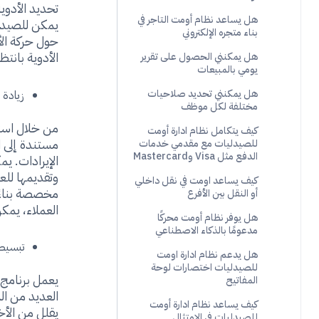
تحديد الأدوية
هل يساعد نظام أومت التاجر في
يمكن للصيدلية
بناء متجره الإلكتروني
حول حركة الأ
الأدوية بانتظ
هل يمكنني الحصول على تقرير
يومي بالمبيعات
هل يمكنني تحديد صلاحيات
زيادة 
مختلفة لكل موظف
من خلال استخ
كيف يتكامل نظام ادارة أومت
مستندة إلى ا
للصيدليات مع مقدمي خدمات
الدفع مثل Visa وMastercard
الإيرادات. ي
وتقديمها للع
كيف يساعد اومت في نقل داخلي
مخصصة بناءً
أو النقل بين الأفرع
العملاء، يمك
هل يوفر نظام أومت محركًا
مدعومًا بالذكاء الاصطناعي
تبسيط 
هل يدعم نظام ادارة اومت
للصيدليات اختصارات لوحة
يعمل برنامج 
المفاتيح
العديد من الم
كيف يساعد نظام ادارة أومت
يقلل من الأخ
للصيدليات في الامتثال