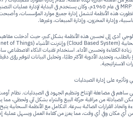
بشكله الأولي MRP في عام 1960م، وكان يستخدم في البداية لإدارة عمليات ال
 تطورت هذه الأنظمة لتشمل إدارة جميع موارد المؤسسات، وأصبح
سبية، وإدارة المخزون، وإدارة المبيعات، وغيرها.
نولوجي أدى إلى تحسين هذه الأنظمة بشكل كبير، حيث أدخلت مفاهي
زيادة الكفاءة وتحسين الأداء. استخدام تقنيات الذكاء الاصطناعي سا
بالطلب، وتحديد الأدوية الأكثر طلبًا، وتحليل البيانات لتوفير رؤى دقي
رات الاستراتيجية.
 وتأثيره على إدارة الصيدليات
ي ساهم في مضاعفة الإنتاج وتنظيم الجهود في الصيدليات. نظام أومت 
كن الصيادلة من مراقبة حركة البيع والشراء بشكل آني ولحظي، مما ي
ة واتخاذ القرارات الصائبة بسرعة. التكامل مع الأنظمة السحابية يتيح
 من أي مكان وفي أي وقت، مما يعزز من كفاءة العمل ويسهل عملية إد