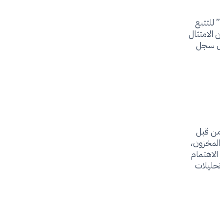
 للتتبع
الامتثال
لى سجل
 من قبل
المخزون،
الاهتمام
تحليلات