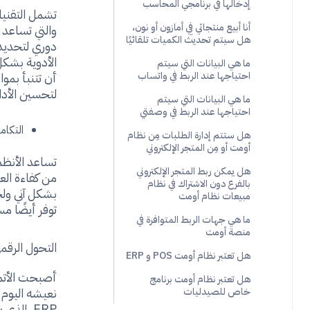
إدخالها في برنامجي المحاسب
تشمل التقنيا
أنا أبيع منتجاتي فِي أمازون أو نون،
والتي تساعد 
هل سيتم تحديث الكميات تلقائيًا
دوري لتحديد ا
الأدوية بشكل
ما هي البيانات التي سيتم
أن تتنبأ بمو
احتياجها عند الربط في واتساب
لتحسين الأدا
ما هي البيانات التي سيتم
احتياجها عند الربط في وصفتي
التكام
هل ستتم إدارة الطلبات مِن نظام
أومت أو مِن المتجر الإلكتروني
تساعد الأنظم
هل يمكن ربط المتجر الإلكتروني
من كفاءة الع
بالفرع دون الاشتراك في نظام
بشكل آني ولح
مبيعات نظام أومت
توفر أيضًا م
ما هي جهات الربط المتوافرة في
منصة أومت
التحول الرقم
هل تعتبر نظام أومت POS و ERP
أصبحت الأتمت
هل تعتبر نظام أومت برنامج
نعيشه اليوم.
خاص للصيدليات