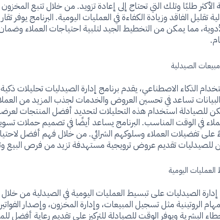
 الأكثر طلبًا وتلك التي تحتاج إلى إعادة تزويد. من خلال تتبع المخزون 
 تقليل الفاقد وزيادة الكفاءة في العمليات اليومية. البرنامج يوفر تقا
دوية، مما يمكن من التخطيط الجيد لتلبية احتياجات العملاء وضمان 
ام.
مبيعات الصيدلية
دام الذكاء الاصطناعي، يقدم برنامج إدارة الصيدليات تحليلات ذكية
لبيانات تساعد في تحسين العروض والخدمات لجذب المزيد من العملاء
مكن للصيادلة استخدام هذه التحليلات لتحديد أفضل المنتجات لعرضه
ملاء في الوقت المناسب. البرنامج يساعد أيضًا في تصميم حملات تسوي
 على تفضيلات العملاء وسلوكهم الشرائي. من خلال فهم أفضل لاحتي
ن للصيدليات تقديم عروض ترويجية مستهدفة تزيد من فرص البيع وتعزز
العمليات اليومية
إدارة الصيدليات على تبسيط العمليات اليومية في الصيدلية من خلال 
هام الروتينية مثل تسجيل المبيعات، وإدارة المخزون، وإصدار الفواتير.
طاء البشرية ويوفر الوقت للصيادلة للتركيز على تقديم رعاية أفضل لل