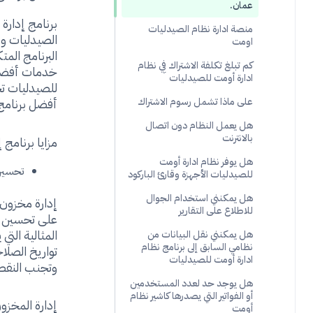
عمان.
برنامج إدارة
منصة ادارة نظام الصيدليات
الصيدليات وز
اومت
البرنامج الم
كم تبلغ تكلفة الاشتراك فِي نظام
خدمات أفضل 
ادارة أومت للصيدليات
للصيدليات تح
أفضل برنامج 
على ماذا تشمل رسوم الاشتراك
هل يعمل النظام دون اتصال
بالانترنت
مزايا برنامج
هل يوفر نظام ادارة أومت
تحسين
للصيدليات الأجهزة وقارئ الباركود
هل يمكنني استخدام الجوال
إدارة مخزون 
للاطلاع على التقارير
على تحسين هذ
المثالية التي
هل يمكنني نقل البيانات من
نظامي السابق إلى برنامج نظام
تواريخ الصلا
ادارة أومت للصيدليات
وتجنب النقص 
هل يوجد حد لعدد المستخدمين
أو الفواتير التي يصدرها كاشير نظام
إدارة المخزو
أومت