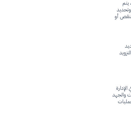
 يتم
 وتحديد
النقص أو
يد
لتزويد
الإدارة
ت والجهد
عمليات