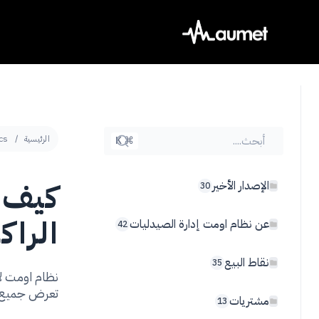
Ski
t
conten
أبحث....
الرئيسية
cs
⌘ K
كيف أ
الإصدار الأخير
30
الراك
عن نظام اومت إدارة الصيدليات
42
نقاط البيع
35
نظام اومت لا
تعرض جميع ال
مشتريات
13