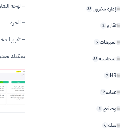
– لوحة التقار
إدارة مخزون
38
– الجرد
تقارير
2
– تقرير المخز
المبيعات
5
يمكنك تحديد 
المحاسبة
33
HR
7
عملاء
12
وصفتي
5
سلة
6