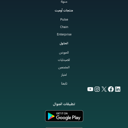
مدونة
منتجات أوميت
Pulse
Chain
Enterprise
الحلول
للموردين
للصيدليات
المصنعين
امتياز
تابعنا
YouTube
Instagram
Facebook
LinkedIn
X
تطبيقات الجوال