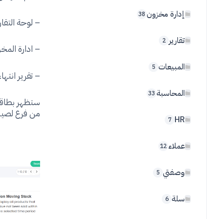
إدارة مخزون
38
– لوحة التقار
تقارير
2
– ادارة المخ
المبيعات
5
– تقرير انتها
المحاسبة
33
ستظهر بطاقة 
من فرع لصيدل
HR
7
عملاء
12
وصفتي
5
سلة
6