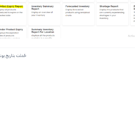
حُدثت بتاريخ يونيو 13, 4