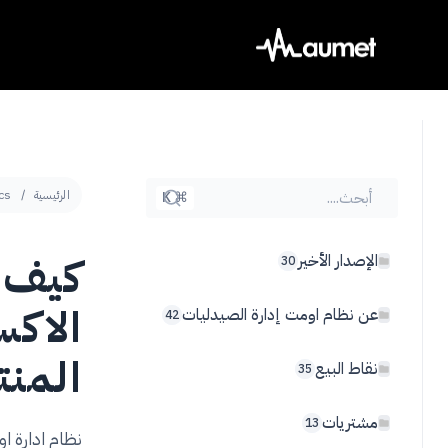
Ski
t
conten
أبحث....
الرئيسية
cs
⌘ K
كيف ي
الإصدار الأخير
30
الاكس
عن نظام اومت إدارة الصيدليات
42
المن
نقاط البيع
35
مشتريات
13
نظام ادارة ا