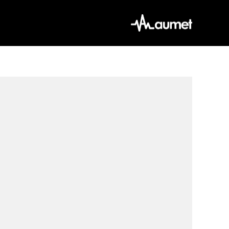
Ski
t
conten