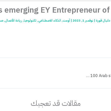
 emerging EY Entrepreneur of 
دانيال قورة
|
نوفمبر 1, 2023
|
أومت
,
الذكاء الاصطناعي
,
تكنولوجيا
,
ريادة الأعمال
,
صح
Meet the 100 Arab start-ups shaping the Fourth Industrial Revolution
مقالات قد تعجبك