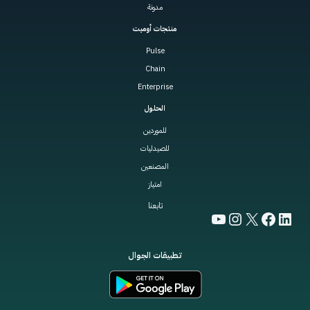
مدونة
منتجات أوميت
Pulse
Chain
Enterprise
الحلول
للموردين
للصيدليات
المصنعين
امتياز
تابعنا
YouTube
Instagram
Facebook
LinkedIn
X
تطبيقات الجوال