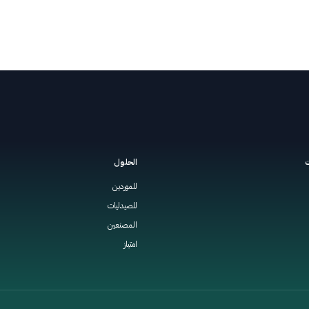
ت
الحلول
للموردين
للصيدليات
المصنعين
امتياز