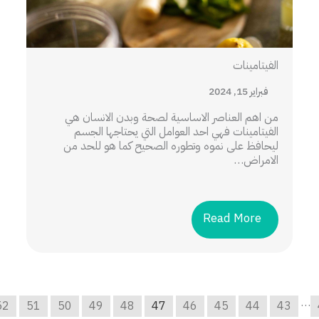
الفيتامينات
فبراير 15, 2024
من اهم العناصر الاساسية لصحة وبدن الانسان هي
الفيتامينات فهي احد العوامل التي يحتاجها الجسم
ليحافظ على نموه وتطوره الصحيح كما هو للحد من
الامراض…
Read More
…
52
51
50
49
48
47
46
45
44
43