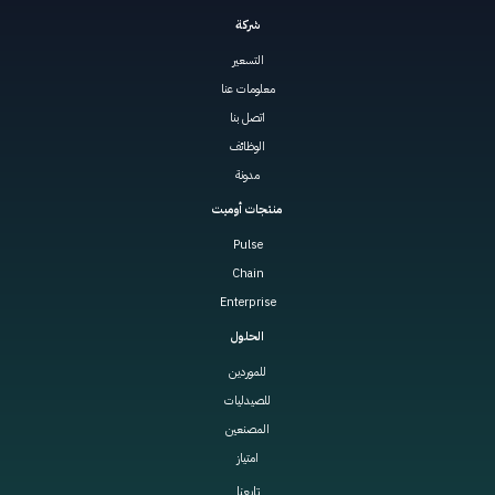
شركة
التسعير
معلومات عنا
اتصل بنا
الوظائف
مدونة
منتجات أوميت
Pulse
Chain
Enterprise
الحلول
للموردين
للصيدليات
المصنعين
امتياز
تابعنا