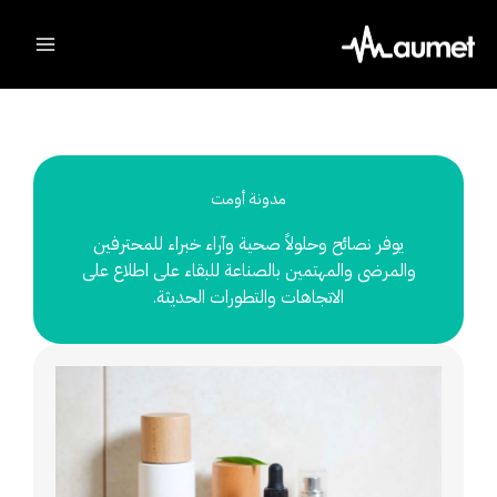
Ski
t
conten
مدونة أومت
يوفر نصائح وحلولاً صحية وآراء خبراء للمحترفين
والمرضى والمهتمين بالصناعة للبقاء على اطلاع على
الاتجاهات والتطورات الحديثة.